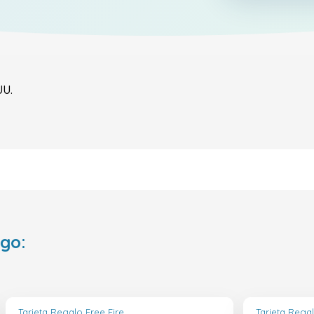
UU.
ego:
Tarjeta Regalo Free Fire
Tarjeta Regal