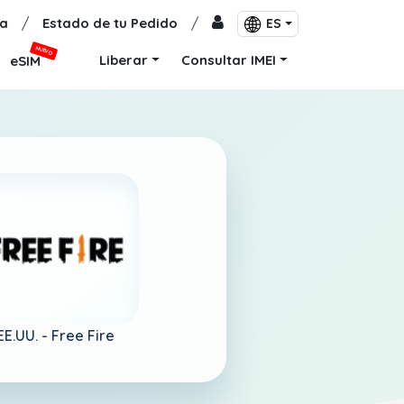
a
/
Estado de tu Pedido
/
ES
NUEVO
Liberar
Consultar IMEI
eSIM
EE.UU. -
Free Fire