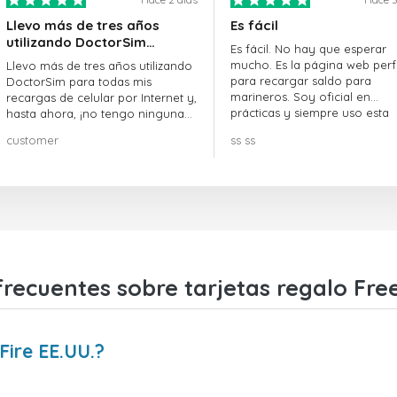
Llevo más de tres años
Es fácil
utilizando DoctorSim…
Es fácil. No hay que esperar
mucho. Es la página web perf
Llevo más de tres años utilizando
para recargar saldo para
DoctorSim para todas mis
marineros. Soy oficial en
recargas de celular por Internet y,
prácticas y siempre uso esta
hasta ahora, ¡no tengo ninguna
página web.
queja! ¡¡¡Muy recomendable!!!
customer
ss ss
recuentes sobre tarjetas regalo Free
Fire EE.UU.?