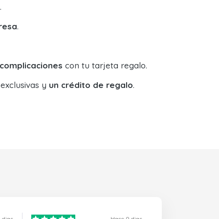
.
resa
.
 complicaciones
con tu tarjeta regalo.
 exclusivas y
un crédito de regalo
.
 dias
Hace 9 dias