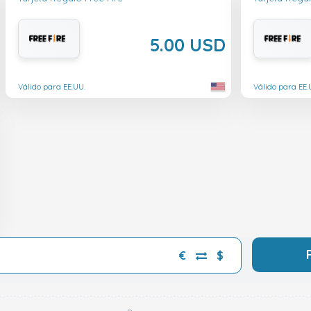
5.00 USD
Válido para EE.UU.
Válido para EE.
€
$