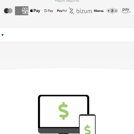
Pagos seguros
s
▼