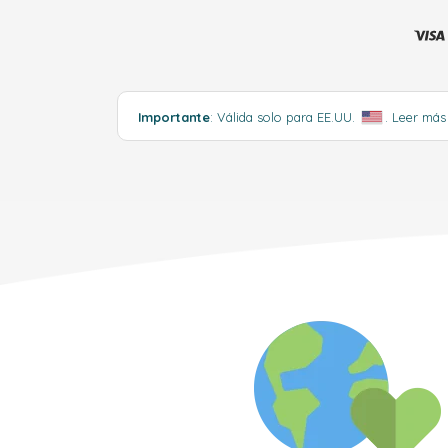
Importante
: Válida solo para EE.UU.
.
Leer má