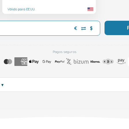
Válido para EE.UU.
€
$
Pagos seguros
s
▼