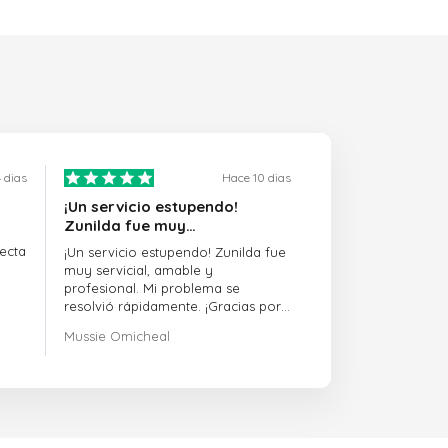
 dias
Hace 10 dias
¡Un servicio estupendo!
Zunilda fue muy…
ecta
¡Un servicio estupendo! Zunilda fue
muy servicial, amable y
profesional. Mi problema se
resolvió rápidamente. ¡Gracias por
la excelente asistencia!
Mussie Omicheal