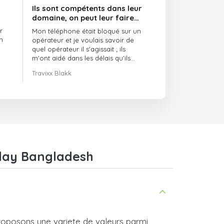
Ils sont compétents dans leur
domaine, on peut leur faire
confiance et ils sont toujours
r
Mon téléphone était bloqué sur un
ponctuels
n
opérateur et je voulais savoir de
quel opérateur il s'agissait ; ils
m'ont aidé dans les délais qu'ils
m'avaient indiqués.
Travixx Blakk
play Bangladesh
roposons une variete de valeurs parmi