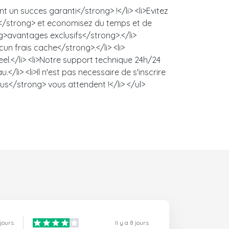
 un succes garanti</strong> !</li> <li>Evitez
s</strong> et economisez du temps et de
ng>avantages exclusifs</strong>.</li>
un frais cache</strong>.</li> <li>
l.</li> <li>Notre support technique 24h/24
/li> <li>Il n'est pas necessaire de s'inscrire
us</strong> vous attendent !</li> </ul>
 jours
Il y a 8 jours