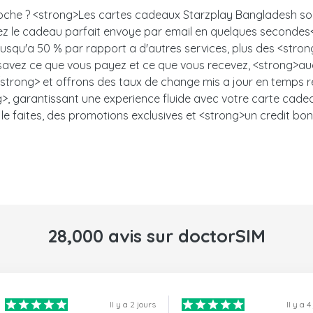
proche ? <strong>Les cartes cadeaux Starzplay Bangladesh sont
enez le cadeau parfait envoye par email en quelques seconde
 jusqu'a 50 % par rapport a d'autres services, plus des <stro
s savez ce que vous payez et ce que vous recevez, <strong>auc
trong> et offrons des taux de change mis a jour en temps ree
, garantissant une experience fluide avec votre carte cadeau.<
le faites, des promotions exclusives et <strong>un credit bon
28,000 avis sur doctorSIM
Il y a 2 jours
Il y a 4