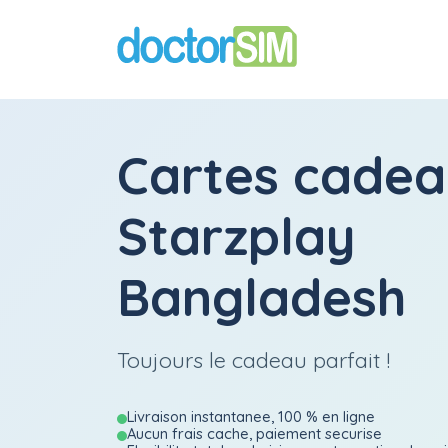
Cartes cadea
Starzplay
Bangladesh
Toujours le cadeau parfait !
Livraison instantanee, 100 % en ligne
Aucun frais cache, paiement securise