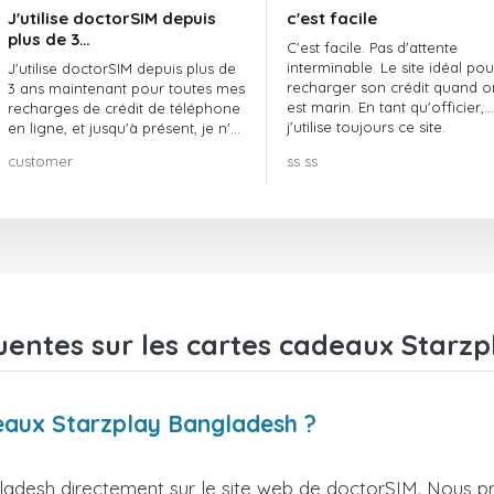
J'utilise doctorSIM depuis
c'est facile
plus de 3…
C'est facile. Pas d'attente
interminable. Le site idéal pou
J'utilise doctorSIM depuis plus de
recharger son crédit quand o
3 ans maintenant pour toutes mes
est marin. En tant qu'officier,
recharges de crédit de téléphone
j'utilise toujours ce site.
en ligne, et jusqu'à présent, je n'ai
rien à redire !! Je le recommande
customer
ss ss
vivement !!!
uentes sur les cartes cadeaux Starz
deaux Starzplay Bangladesh ?
adesh directement sur le site web de doctorSIM. Nous p