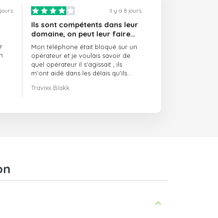
 jours
Il y a 8 jours
Ils sont compétents dans leur
domaine, on peut leur faire
confiance et ils sont toujours
r
Mon téléphone était bloqué sur un
ponctuels
n
opérateur et je voulais savoir de
quel opérateur il s'agissait ; ils
m'ont aidé dans les délais qu'ils
m'avaient indiqués.
Travixx Blakk
on