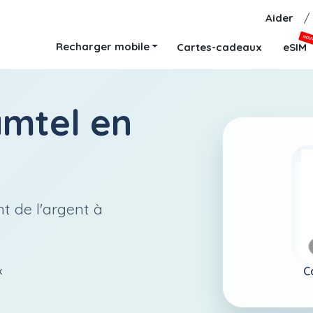
Aider
/
NOU
Recharger mobile
Cartes-cadeaux
eSIM
mtel
en
t de l'argent à
C
x