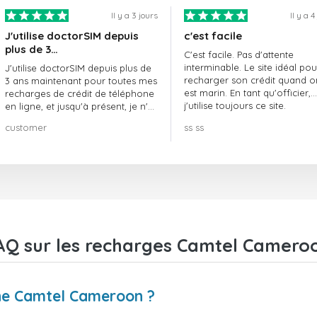
Il y a 3 jours
Il y a 4
J'utilise doctorSIM depuis
c'est facile
plus de 3…
C'est facile. Pas d'attente
interminable. Le site idéal pou
J'utilise doctorSIM depuis plus de
recharger son crédit quand o
3 ans maintenant pour toutes mes
est marin. En tant qu'officier,
recharges de crédit de téléphone
j'utilise toujours ce site.
en ligne, et jusqu'à présent, je n'ai
rien à redire !! Je le recommande
customer
ss ss
vivement !!!
AQ sur les recharges Camtel Camero
e Camtel Cameroon ?