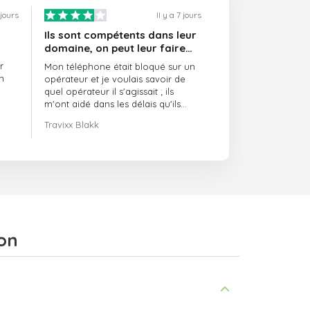
 jours
Il y a 7 jours
Ils sont compétents dans leur
domaine, on peut leur faire
confiance et ils sont toujours
r
Mon téléphone était bloqué sur un
ponctuels
n
opérateur et je voulais savoir de
quel opérateur il s'agissait ; ils
m'ont aidé dans les délais qu'ils
m'avaient indiqués.
Travixx Blakk
on