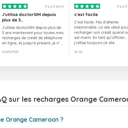
Il y a 2 jours
Il y a 3
J'utilise doctorSIM depuis
c'est facile
plus de 3…
C'est facile. Pas d'attente
interminable. Le site idéal pou
J'utilise doctorSIM depuis plus de
recharger son crédit quand o
3 ans maintenant pour toutes mes
est marin. En tant qu'officier,
recharges de crédit de téléphone
j'utilise toujours ce site.
en ligne, et jusqu'à présent, je n'ai
rien à redire !! Je le recommande
customer
ss ss
vivement !!!
AQ sur les recharges Orange Camero
ne Orange Cameroon ?