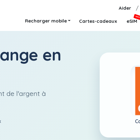
Aider
/
NOU
Recharger mobile
Cartes-cadeaux
eSIM
range
en
t de l'argent à
C
x