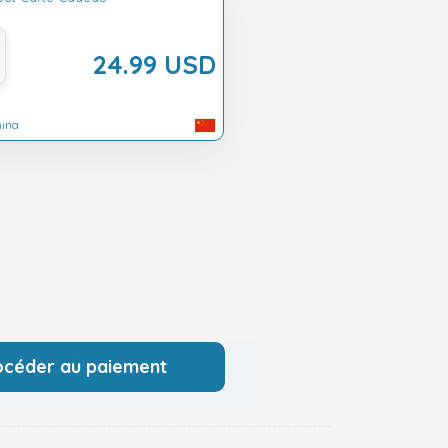
24.99 USD
hina
océder au paiement