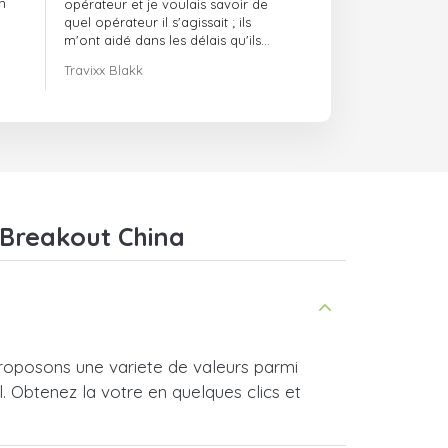
n
opérateur et je voulais savoir de
quel opérateur il s'agissait ; ils
m'ont aidé dans les délais qu'ils
m'avaient indiqués.
Travixx Blakk
 Breakout China
roposons une variete de valeurs parmi
l. Obtenez la votre en quelques clics et