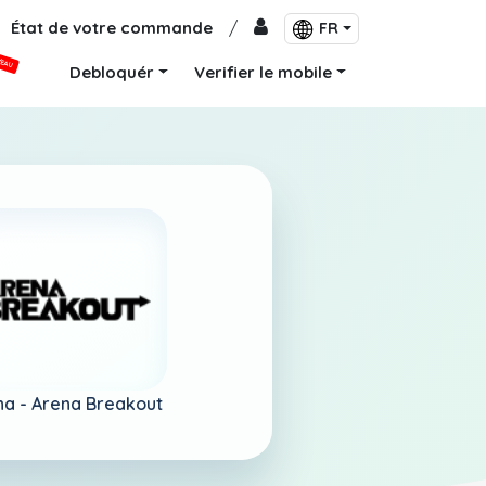
État de votre commande
/
FR
VEAU
Debloquér
Verifier le mobile
na -
Arena Breakout