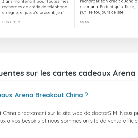
recharger son crédit quand o
3 ans maintenant pour toutes mes
est marin. En tant qu'officier,
recharges de crédit de téléphone
j'utilise toujours ce site.
en ligne, et jusqu'à présent, je n'ai
rien à redire !! Je le recommande
customer
ss ss
vivement !!!
uentes sur les cartes cadeaux Arena
deaux Arena Breakout China ?
China directement sur le site web de doctorSIM. Nous p
ieux a vos besoins et nous sommes un site de vente officie