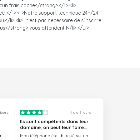
un frais cache</strong>.</li> <li>
l.</li> <li>Notre support technique 24h/24
/li> <li>Il n'est pas necessaire de s'inscrire
us</strong> vous attendent !</li> </ul>
 jours
Il y a 8 jours
Ils sont compétents dans leur
domaine, on peut leur faire
confiance et ils sont toujours
r
Mon téléphone était bloqué sur un
ponctuels