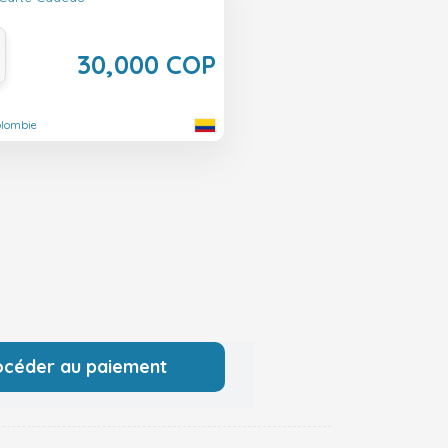
30,000 COP
olombie
océder au paiement