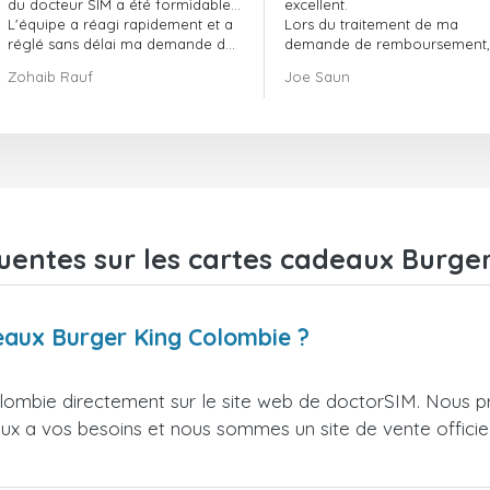
du docteur SIM a été formidable…
excellent.
L'équipe a réagi rapidement et a
Lors du traitement de ma
réglé sans délai ma demande de
demande de remboursement, 
commande en attente.
ont fait preuve de
Zohaib Rauf
Joe Saun
Dans l'ensemble, j'ai vraiment
professionnalisme et de rapidi
bien fait de choisir le docteur SIM.
et ont réussi à résoudre mon
Merci !
problème.
uentes sur les cartes cadeaux Burge
eaux Burger King Colombie ?
ombie directement sur le site web de doctorSIM. Nous p
ieux a vos besoins et nous sommes un site de vente officie