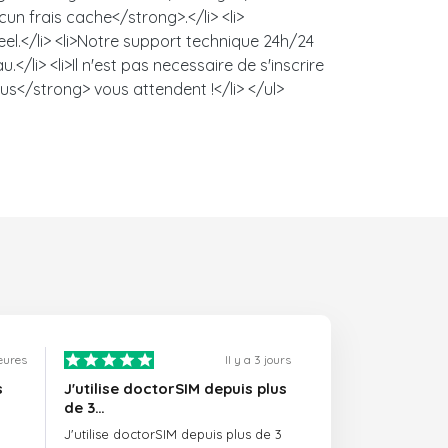
un frais cache</strong>.</li> <li>
l.</li> <li>Notre support technique 24h/24
/li> <li>Il n'est pas necessaire de s'inscrire
us</strong> vous attendent !</li> </ul>
heures
Il y a 3 jours
s
J'utilise doctorSIM depuis plus
de 3…
J'utilise doctorSIM depuis plus de 3