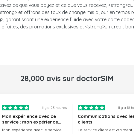
s savez ce que vous payez et ce que vous recevez, <strong>auc
trong> et offrons des taux de change mis a jour en temps ree
, garantissant une experience fluide avec votre carte cadeau.<
le faites, des promotions exclusives et <strong>un credit bon
28,000 avis sur doctorSIM
Il y a 23 heures
Il y a 18 
Mon expérience avec ce
Communications avec le
service : mon expérience
clients
avec le service de
Mon expérience avec le service
Le service client est vraiment
doctorSIM a été formidable.