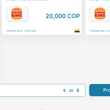
20,000 COP
Valable pour Colombie
Valable pour C
Pr
€
$