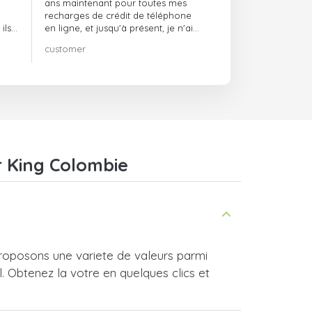
ans maintenant pour toutes mes
recharges de crédit de téléphone
ils
en ligne, et jusqu'à présent, je n'ai
rien à redire !! Je le recommande
customer
té,
vivement !!!
r King Colombie
roposons une variete de valeurs parmi
l. Obtenez la votre en quelques clics et