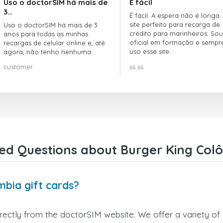
Uso o doctorSIM há mais de
É fácil
3…
É fácil. A espera não é longa.
site perfeito para recarga de
Uso o doctorSIM há mais de 3
crédito para marinheiros. Sou
anos para todas as minhas
oficial em formação e sempr
recargas de celular online e, até
uso esse site.
agora, não tenho nenhuma
reclamação!! Super recomendo!!!
customer
ss ss
ed Questions about Burger King Colô
mbia gift cards?
rectly from the doctorSIM website. We offer a variety of 