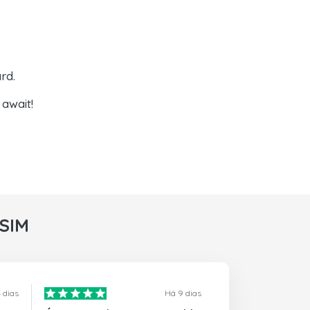
rd.
await!
rSIM
 dias
Há 9 dias