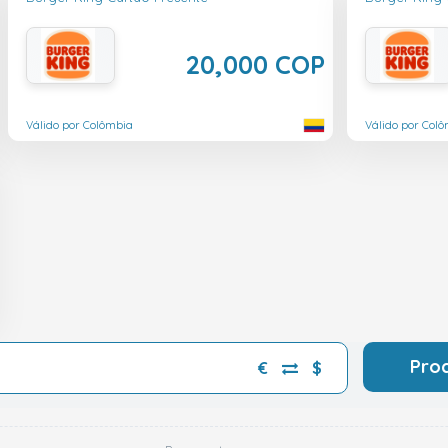
20,000 COP
Válido por Colômbia
Válido por Col
Pro
€
$