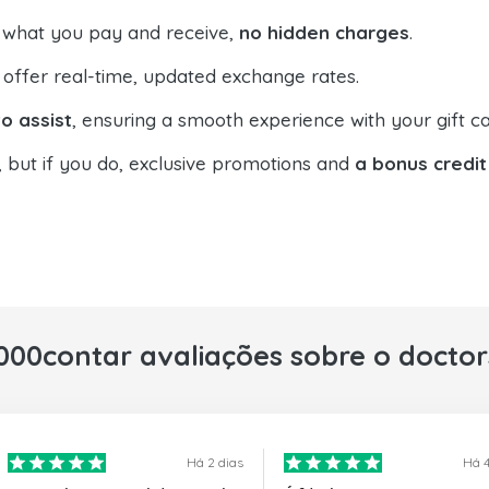
 what you pay and receive,
no hidden charges
.
offer real-time, updated exchange rates.
o assist
, ensuring a smooth experience with your gift ca
, but if you do, exclusive promotions and
a bonus credit
000contar avaliações sobre o docto
Há 2 dias
Há 4