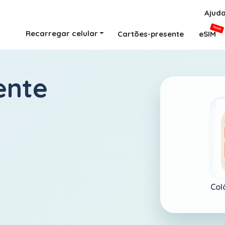
Ajud
NOVO
Recarregar celular
Cartões-presente
eSIM
ente
Col