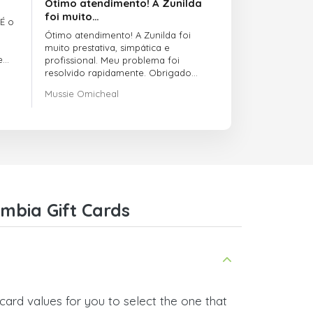
Ótimo atendimento! A Zunilda
foi muito…
 É o
Ótimo atendimento! A Zunilda foi
muito prestativa, simpática e
e
profissional. Meu problema foi
resolvido rapidamente. Obrigado
pelo excelente suporte!
Mussie Omicheal
mbia Gift Cards
card values for you to select the one that