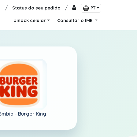
a
/
Status do seu pedido
/
PT
Unlock celular
Consultar o IMEI
ômbia -
Burger King