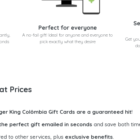
Se
Perfect for everyone
antly,
A no-fail gift! Ideal for anyone and everyone to
Get you
conds
pick exactly what they desire
do
at Prices
ger King Colômbia Gift Cards are a guaranteed hit
!
the perfect gift emailed in seconds
and save both tim
ed to other services, plus
exclusive benefits
.