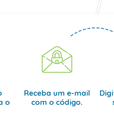
o
Receba um e-mail
Dig
a o
com o código.