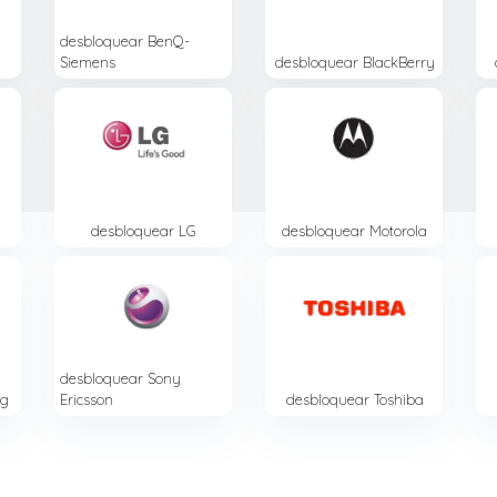
desbloquear
BenQ-
Siemens
desbloquear
BlackBerry
desbloquear
LG
desbloquear
Motorola
desbloquear
Sony
g
Ericsson
desbloquear
Toshiba