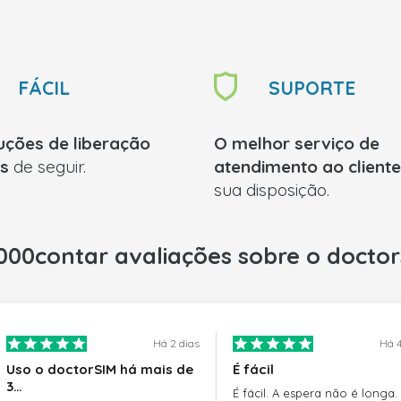
FÁCIL
SUPORTE
ruções de liberação
O melhor serviço de
is
de seguir.
atendimento ao cliente
sua disposição.
000contar avaliações sobre o docto
Há 2 dias
Há 4
Uso o doctorSIM há mais de
É fácil
3…
É fácil. A espera não é longa.