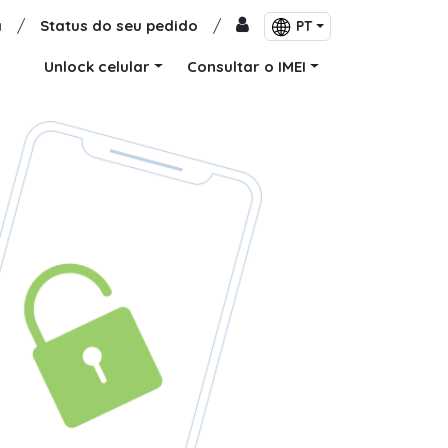
a
/
Status do seu pedido
/
PT
Unlock celular
Consultar o IMEI