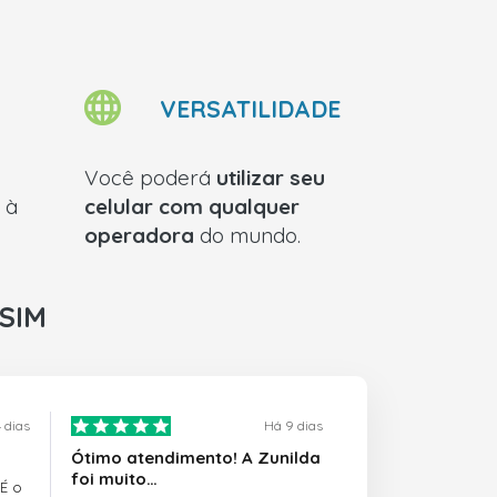
VERSATILIDADE
Você poderá
utilizar seu
à
celular com qualquer
operadora
do mundo.
rSIM
 dias
Há 9 dias
Ótimo atendimento! A Zunilda
foi muito…
 É o