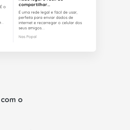
compartilhar…
 É o
É uma rede legal e fácil de usar,
perfeita para enviar dados de
e
internet e recarregar o celular dos
seus amigos.
Nas Popal
O atendimento ao cliente é incrível.
Sempre que você tem algum
problema, eles estão lá para te
ajudar.
Recomendo o doctorSIM.com a
todo mundo.
Muito obrigado,
Nas
com o