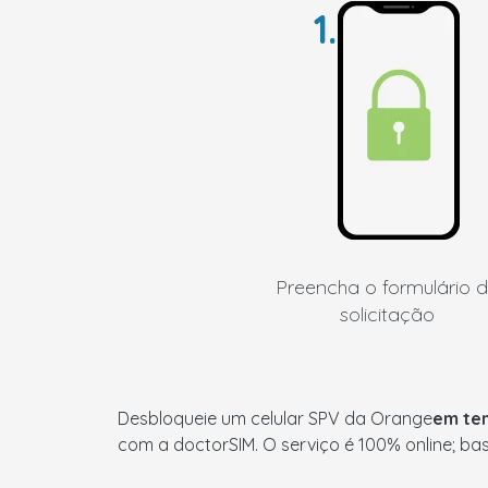
1.
Preencha o formulário 
solicitação
Desbloqueie um celular SPV da Orange
em te
com a doctorSIM. O serviço é 100% online; b