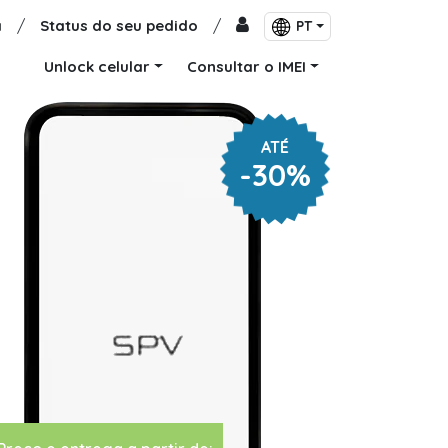
a
/
Status do seu pedido
/
PT
Unlock celular
Consultar o IMEI
ATÉ
-30%