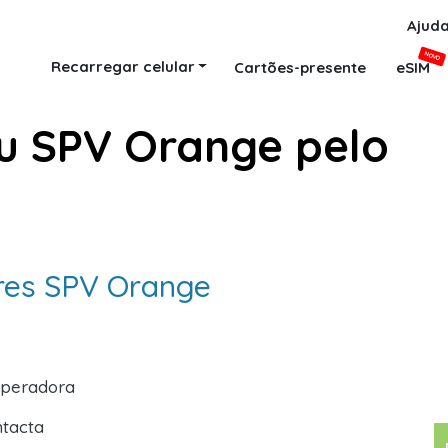
Ajud
NOVO
Recarregar celular
Cartões-presente
eSIM
u SPV Orange pelo
ares SPV Orange
operadora
ntacta