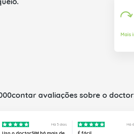
queio.
Mais 
000contar avaliações sobre o docto
Há 5 dias
Há 6
Uso o doctorSIM há mais de
É fácil