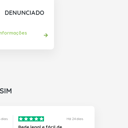
DENUNCIADO
informações
rSIM
 dias
Há 24 dias
Rede legal e fácil de