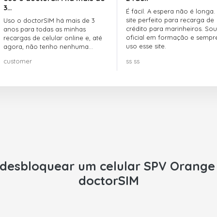
3…
É fácil. A espera não é longa.
site perfeito para recarga de
Uso o doctorSIM há mais de 3
crédito para marinheiros. Sou
anos para todas as minhas
oficial em formação e sempr
recargas de celular online e, até
uso esse site.
agora, não tenho nenhuma
reclamação!! Super recomendo!!!
customer
ss ss
desbloquear um celular
SPV Orange
doctorSIM