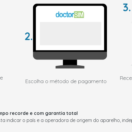
3.
2.
de
Rece
Escolha o método de pagamento
mpo recorde e com garantia total
asta indicar o país e a operadora de origem do aparelho, i