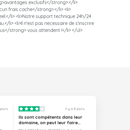
ng>avantages exclusifs</strong>.</li>
un frais cache</strong>.</li> <li>
l.</li> <li>Notre support technique 24h/24
/li> <li>Il n'est pas necessaire de s'inscrire
us</strong> vous attendent !</li> </ul>
 jours
Il y a 8 jours
Ils sont compétents dans leur
domaine, on peut leur faire
confiance et ils sont toujours