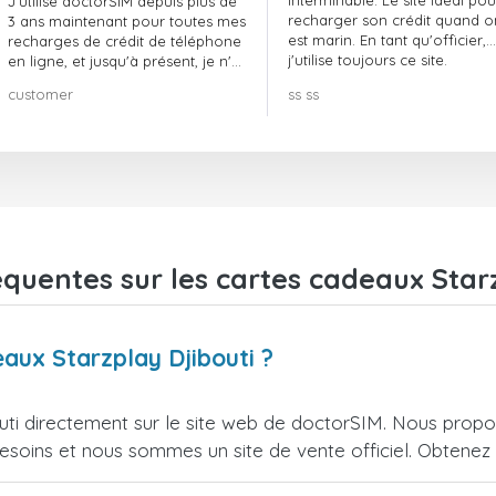
interminable. Le site idéal pou
J'utilise doctorSIM depuis plus de
recharger son crédit quand o
3 ans maintenant pour toutes mes
est marin. En tant qu'officier,
recharges de crédit de téléphone
j'utilise toujours ce site.
en ligne, et jusqu'à présent, je n'ai
rien à redire !! Je le recommande
customer
ss ss
vivement !!!
equentes sur les cartes cadeaux Starz
eaux Starzplay Djibouti ?
ti directement sur le site web de doctorSIM. Nous propo
esoins et nous sommes un site de vente officiel. Obtenez l