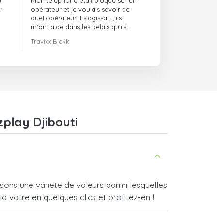
r
Mon téléphone était bloqué sur un
ponctuels
n
opérateur et je voulais savoir de
quel opérateur il s'agissait ; ils
m'ont aidé dans les délais qu'ils
m'avaient indiqués.
Travixx Blakk
play Djibouti
sons une variete de valeurs parmi lesquelles
a votre en quelques clics et profitez-en !