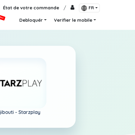
État de votre commande
/
FR
VEAU
Debloquér
Verifier le mobile
jibouti -
Starzplay