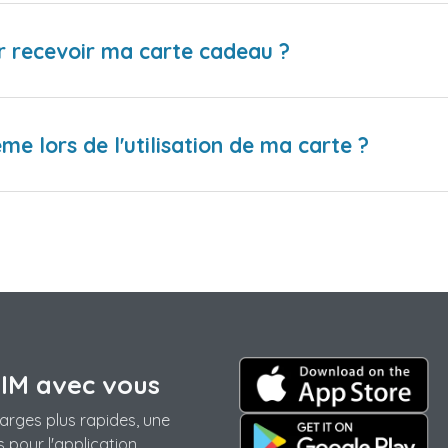
r recevoir ma carte cadeau ?
me lors de l'utilisation de ma carte ?
SIM avec vous
arges plus rapides, une
 pour l'application.