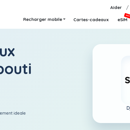
Aider
/
NOU
Recharger mobile
Cartes-cadeaux
eSIM
ux
bouti
D
aiement ideale