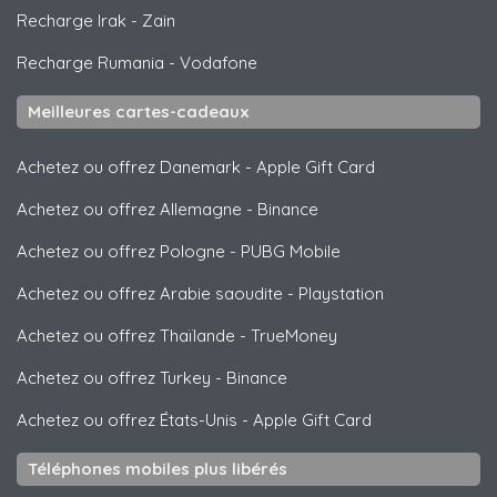
Recharge Irak
-
Zain
Recharge Rumania
-
Vodafone
Meilleures cartes-cadeaux
Achetez ou offrez Danemark
-
Apple Gift Card
Achetez ou offrez Allemagne
-
Binance
Achetez ou offrez Pologne
-
PUBG Mobile
Achetez ou offrez Arabie saoudite
-
Playstation
Achetez ou offrez Thaïlande
-
TrueMoney
Achetez ou offrez Turkey
-
Binance
Achetez ou offrez États-Unis
-
Apple Gift Card
Téléphones mobiles plus libérés