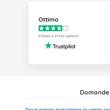
Ottimo
In base a 27,542 opinioni
Domande f
Dove posso acquistare le carte r