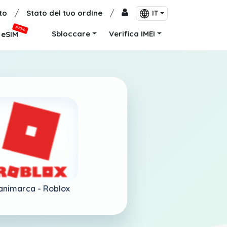
to
/
Stato del tuo ordine
/
IT
NUOVO
Sbloccare
Verifica IMEI
eSIM
animarca -
Roblox