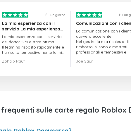
È 1 un giorno
È 1 un 
La mia esperienza con il
Comunicazioni con i clien
servizio La mia esperienza
La comunicazione con i client
con il servizio offerto da
davvero eccellente
La mia esperienza con il servizio
doctorSIM è stata ottima.
Nel gestire la mia richiesta di
del dottor SIM è stata ottima...
rimborso, si sono dimostrati
Il team ha risposto rapidamente e
professionali e tempestivi e
ha risolto tempestivamente la mia
hanno risolto il mio problema
richiesta di ordine in sospeso.
Zohaib Rauf
Joe Saun
Nel complesso, sono davvero
contento di aver scelto il dottor
SIM.
Grazie!
requenti sulle carte regalo Roblox
egalo Roblox Danimarca?