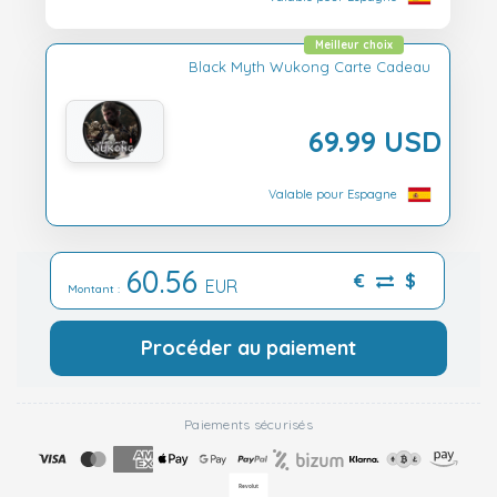
Meilleur choix
Black Myth Wukong Carte Cadeau
69.99 USD
Valable pour Espagne
60.56
€
$
EUR
Montant :
Procéder au paiement
Paiements sécurisés