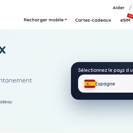
Aider
/
NOU
Recharger mobile
Cartes-cadeaux
eSIM
x
Sélectionnez le pays d ut
tantanement
Espagne
 cadeau