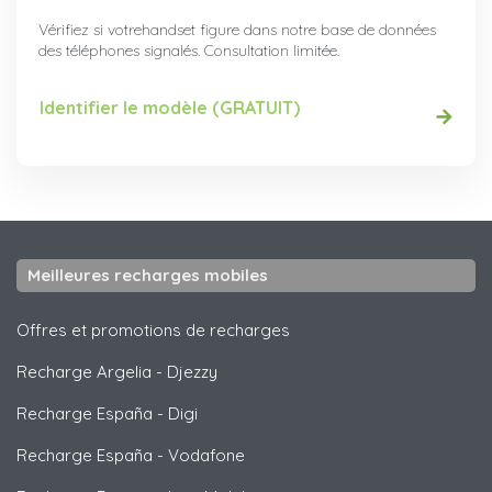
Vérifiez si votrehandset figure dans notre base de données
des téléphones signalés. Consultation limitée.
Identifier le modèle (GRATUIT)
Meilleures recharges mobiles
Offres et promotions de recharges
Recharge Argelia
-
Djezzy
Recharge España
-
Digi
Recharge España
-
Vodafone