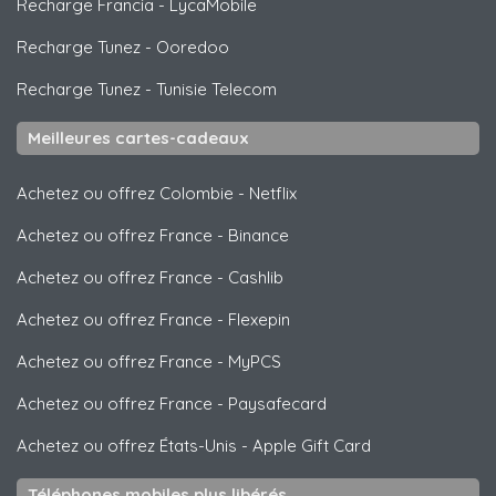
Recharge Francia
-
LycaMobile
Recharge Tunez
-
Ooredoo
Recharge Tunez
-
Tunisie Telecom
Meilleures cartes-cadeaux
Achetez ou offrez Colombie
-
Netflix
Achetez ou offrez France
-
Binance
Achetez ou offrez France
-
Cashlib
Achetez ou offrez France
-
Flexepin
Achetez ou offrez France
-
MyPCS
Achetez ou offrez France
-
Paysafecard
Achetez ou offrez États-Unis
-
Apple Gift Card
Téléphones mobiles plus libérés