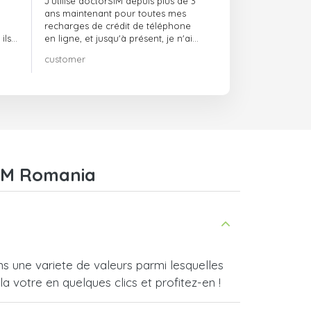
J'utilise doctorSIM depuis plus de 3
ans maintenant pour toutes mes
recharges de crédit de téléphone
ils
en ligne, et jusqu'à présent, je n'ai
rien à redire !! Je le recommande
customer
té,
vivement !!!
H&M Romania
une variete de valeurs parmi lesquelles
a votre en quelques clics et profitez-en !