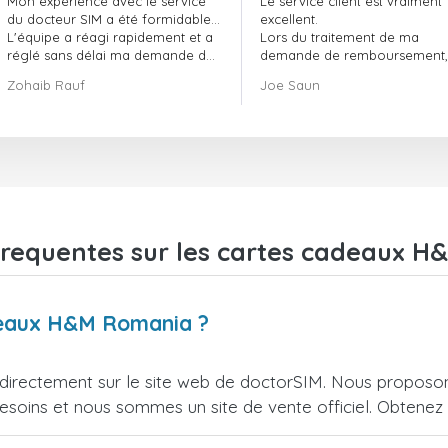
Mon expérience avec le service
Le service client est vraiment
doctorSIM a été formidable.
du docteur SIM a été formidable…
excellent.
L'équipe a réagi rapidement et a
Lors du traitement de ma
réglé sans délai ma demande de
demande de remboursement, 
commande en attente.
ont fait preuve de
Zohaib Rauf
Joe Saun
Dans l'ensemble, j'ai vraiment
professionnalisme et de rapidi
bien fait de choisir le docteur SIM.
et ont réussi à résoudre mon
Merci !
problème.
frequentes sur les cartes cadeaux 
adeaux H&M Romania ?
rectement sur le site web de doctorSIM. Nous proposons 
esoins et nous sommes un site de vente officiel. Obtenez l