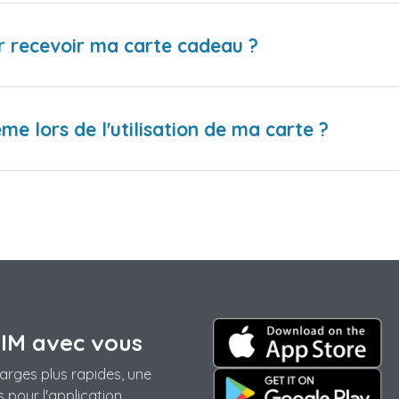
r recevoir ma carte cadeau ?
me lors de l'utilisation de ma carte ?
SIM avec vous
arges plus rapides, une
 pour l'application.