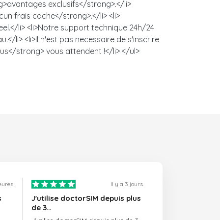
ng>avantages exclusifs</strong>.</li>
un frais cache</strong>.</li> <li>
l.</li> <li>Notre support technique 24h/24
/li> <li>Il n'est pas necessaire de s'inscrire
us</strong> vous attendent !</li> </ul>
heures
Il y a 3 jours
s
J'utilise doctorSIM depuis plus
de 3…