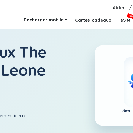
Aider
/
NOU
Recharger mobile
Cartes-cadeaux
eSIM
ux The
a Leone
Sier
aiement ideale