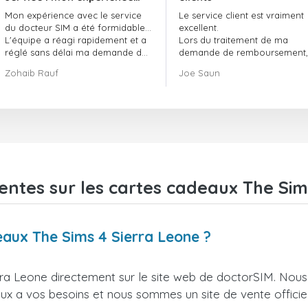
avec le service de
Mon expérience avec le service
Le service client est vraiment
doctorSIM a été formidable.
du docteur SIM a été formidable…
excellent.
L'équipe a réagi rapidement et a
Lors du traitement de ma
réglé sans délai ma demande de
demande de remboursement, 
commande en attente.
ont fait preuve de
Zohaib Rauf
Joe Saun
Dans l'ensemble, j'ai vraiment
professionnalisme et de rapidi
bien fait de choisir le docteur SIM.
et ont réussi à résoudre mon
Merci !
problème.
entes sur les cartes cadeaux The Sim
eaux The Sims 4 Sierra Leone ?
ra Leone directement sur le site web de doctorSIM. Nous
ieux a vos besoins et nous sommes un site de vente officie