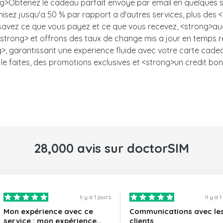
<strong>Obtenez le cadeau parfait envoye par email en quelqu
misez jusqu'a 50 % par rapport a d'autres services, plus des
s savez ce que vous payez et ce que vous recevez, <strong>auc
trong> et offrons des taux de change mis a jour en temps ree
, garantissant une experience fluide avec votre carte cadeau.<
le faites, des promotions exclusives et <strong>un credit bon
28,000 avis sur doctorSIM
Il y a 1 jours
Il y a 
Mon expérience avec ce
Communications avec le
service : mon expérience
clients