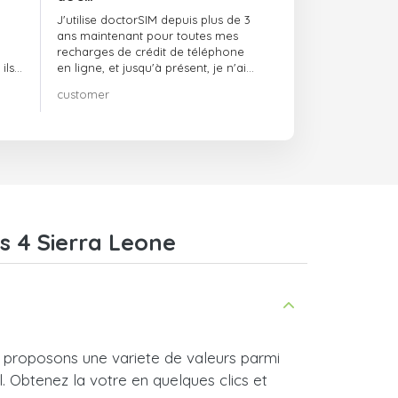
J'utilise doctorSIM depuis plus de 3
ans maintenant pour toutes mes
recharges de crédit de téléphone
ils
en ligne, et jusqu'à présent, je n'ai
rien à redire !! Je le recommande
customer
té,
vivement !!!
s 4 Sierra Leone
 proposons une variete de valeurs parmi
l. Obtenez la votre en quelques clics et