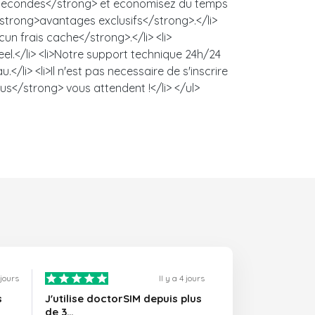
es secondes</strong> et economisez du temps
 <strong>avantages exclusifs</strong>.</li>
un frais cache</strong>.</li> <li>
l.</li> <li>Notre support technique 24h/24
/li> <li>Il n'est pas necessaire de s'inscrire
us</strong> vous attendent !</li> </ul>
1 jours
Il y a 4 jours
s
J'utilise doctorSIM depuis plus
de 3…