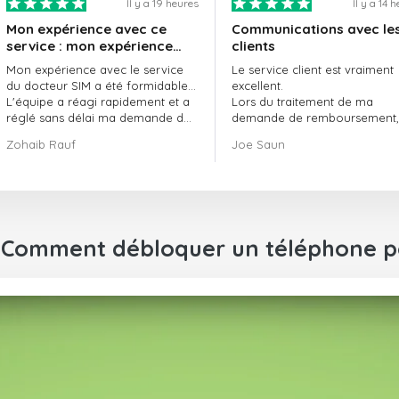
Il y a 19 heures
Il y a 14 
Mon expérience avec ce
Communications avec le
service : mon expérience
clients
avec le service de
Mon expérience avec le service
Le service client est vraiment
doctorSIM a été formidable.
du docteur SIM a été formidable…
excellent.
L'équipe a réagi rapidement et a
Lors du traitement de ma
réglé sans délai ma demande de
demande de remboursement, 
commande en attente.
ont fait preuve de
Zohaib Rauf
Joe Saun
Dans l'ensemble, j'ai vraiment
professionnalisme et de rapidi
bien fait de choisir le docteur SIM.
et ont réussi à résoudre mon
Merci !
problème.
: Comment débloquer un téléphone p