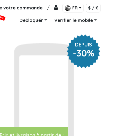
de votre commande
/
FR
$ / €
VEAU
Debloquér
Verifier le mobile
DEPUIS
-30%
Prix et livraison à partir de :