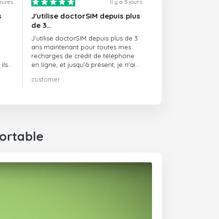
heures
Il y a 3 jours
s
J'utilise doctorSIM depuis plus
de 3…
J'utilise doctorSIM depuis plus de 3
ans maintenant pour toutes mes
recharges de crédit de téléphone
ils
en ligne, et jusqu'à présent, je n'ai
rien à redire !! Je le recommande
customer
té,
vivement !!!
ortable