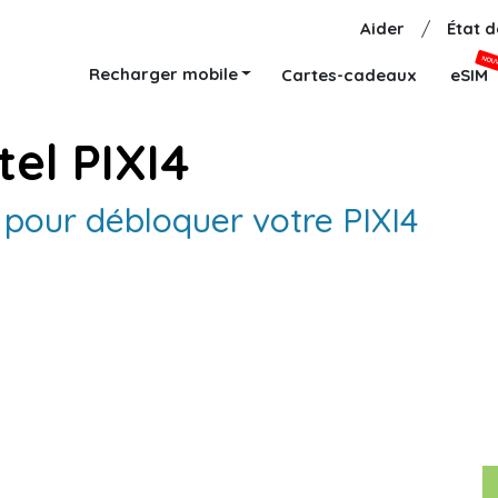
Aider
/
État 
NOU
Recharger mobile
Cartes-cadeaux
eSIM
el PIXI4
e pour débloquer votre PIXI4