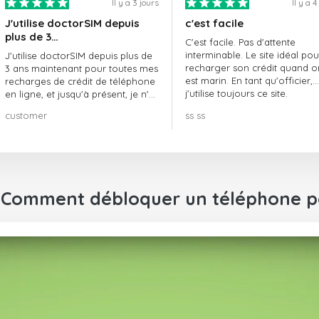
Il y a 3 jours
Il y a 4
J'utilise doctorSIM depuis
c'est facile
plus de 3…
C'est facile. Pas d'attente
interminable. Le site idéal pou
J'utilise doctorSIM depuis plus de
recharger son crédit quand o
3 ans maintenant pour toutes mes
est marin. En tant qu'officier,
recharges de crédit de téléphone
j'utilise toujours ce site.
en ligne, et jusqu'à présent, je n'ai
rien à redire !! Je le recommande
customer
ss ss
vivement !!!
: Comment débloquer un téléphone p