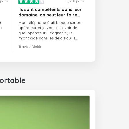
 jours
Il y a 8 jours
Ils sont compétents dans leur
domaine, on peut leur faire
confiance et ils sont toujours
r
Mon téléphone était bloqué sur un
ponctuels
n
opérateur et je voulais savoir de
quel opérateur il s'agissait ; ils
m'ont aidé dans les délais qu'ils
m'avaient indiqués.
Travixx Blakk
ortable