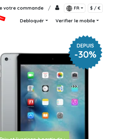
de votre commande
/
FR
$ / €
VEAU
Debloquér
Verifier le mobile
DEPUIS
-30%