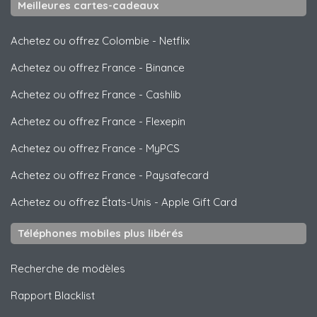
Meilleures cartes-cadeaux
Achetez ou offrez Colombie
-
Netflix
Achetez ou offrez France
-
Binance
Achetez ou offrez France
-
Cashlib
Achetez ou offrez France
-
Flexepin
Achetez ou offrez France
-
MyPCS
Achetez ou offrez France
-
Paysafecard
Achetez ou offrez États-Unis
-
Apple Gift Card
Téléphones mobiles plus libérés
Recherche de modèles
Rapport Blacklist