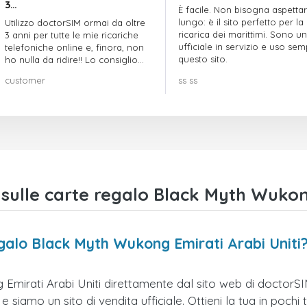
3…
È facile. Non bisogna aspetta
lungo: è il sito perfetto per la
Utilizzo doctorSIM ormai da oltre
ricarica dei marittimi. Sono un
3 anni per tutte le mie ricariche
ufficiale in servizio e uso se
telefoniche online e, finora, non
questo sito.
ho nulla da ridire!! Lo consiglio
vivamente!!!
customer
ss ss
ulle carte regalo Black Myth Wukong
galo Black Myth Wukong Emirati Arabi Uniti
mirati Arabi Uniti direttamente dal sito web di doctorSIM.
siamo un sito di vendita ufficiale. Ottieni la tua in pochi to