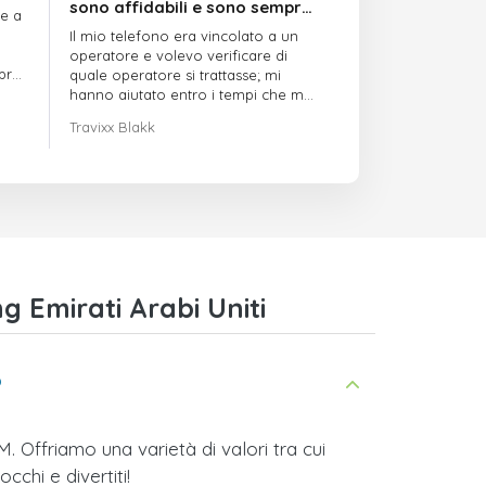
sono affidabili e sono sempre
re a
puntuali
Il mio telefono era vincolato a un
operatore e volevo verificare di
mpre
quale operatore si trattasse; mi
hanno aiutato entro i tempi che mi
avevano indicato
Travixx Blakk
 Emirati Arabi Uniti
?
 Offriamo una varietà di valori tra cui
cchi e divertiti!