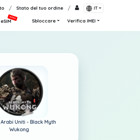
to
/
Stato del tuo ordine
/
IT
NUOVO
Sbloccare
Verifica IMEI
eSIM
 Arabi Uniti -
Black Myth
Wukong