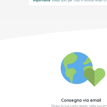
Importante
: valida solo per l'uso in Emirati Arabi Un
Consegna via email
Ricevi la tua carta regalo nella tua em