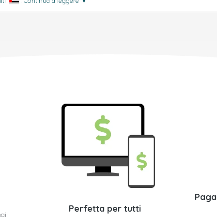
iti
.
Continua a leggere
▼
Paga
Perfetta per tutti
ail