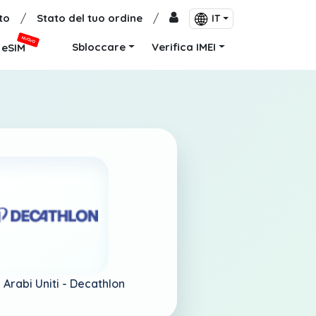
to
/
Stato del tuo ordine
/
IT
NUOVO
Sbloccare
Verifica IMEI
eSIM
 Arabi Uniti -
Decathlon