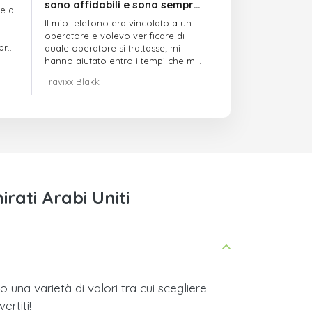
sono affidabili e sono sempre
re a
puntuali
Il mio telefono era vincolato a un
operatore e volevo verificare di
mpre
quale operatore si trattasse; mi
hanno aiutato entro i tempi che mi
avevano indicato
Travixx Blakk
ati Arabi Uniti
una varietà di valori tra cui scegliere
ertiti!