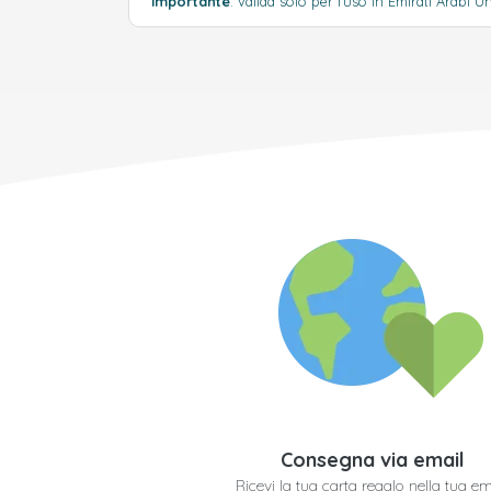
Importante
: valida solo per l'uso in Emirati Arabi Un
Consegna via email
Ricevi la tua carta regalo nella tua em