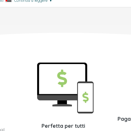
iti
.
Continua a leggere
▼
Paga
Perfetta per tutti
ail