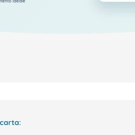
amento ideale
 carta: