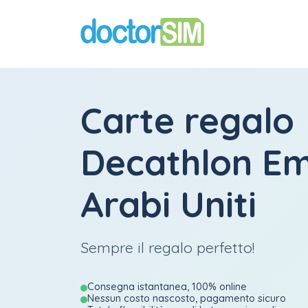
Carte regalo
Decathlon Em
Arabi Uniti
Sempre il regalo perfetto!
Consegna istantanea, 100% online
Nessun costo nascosto, pagamento sicuro