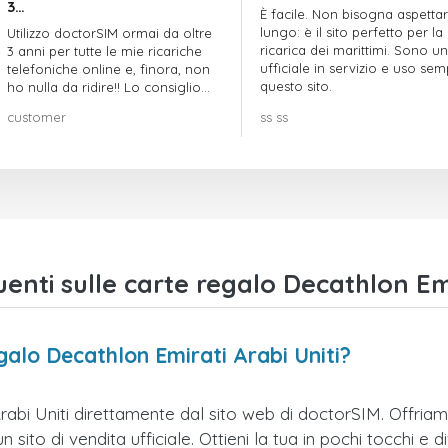
3…
È facile. Non bisogna aspetta
lungo: è il sito perfetto per la
Utilizzo doctorSIM ormai da oltre
ricarica dei marittimi. Sono un
3 anni per tutte le mie ricariche
ufficiale in servizio e uso se
telefoniche online e, finora, non
questo sito.
ho nulla da ridire!! Lo consiglio
vivamente!!!
customer
ss ss
nti sulle carte regalo Decathlon Emir
galo Decathlon Emirati Arabi Uniti?
abi Uniti direttamente dal sito web di doctorSIM. Offriamo 
ito di vendita ufficiale. Ottieni la tua in pochi tocchi e div