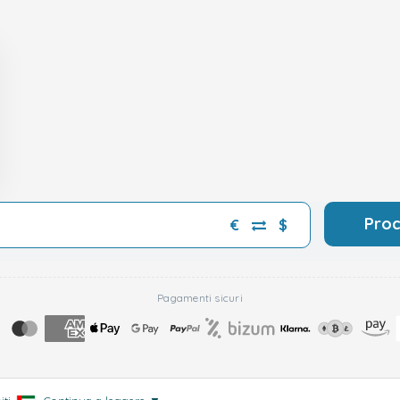
Pro
€
$
Pagamenti sicuri