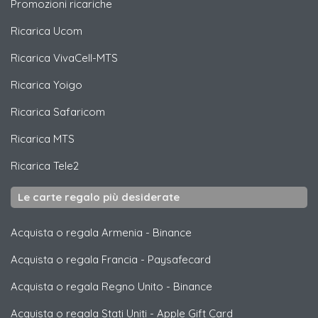
Promozioni ricariche
Ricarica
Ucom
Ricarica
VivaCell-MTS
Ricarica
Yoigo
Ricarica
Safaricom
Ricarica
MTS
Ricarica
Tele2
Le carte regalo più desiderate
Acquista o regala Armenia
-
Binance
Acquista o regala Francia
-
Paysafecard
Acquista o regala Regno Unito
-
Binance
Acquista o regala Stati Uniti
-
Apple Gift Card