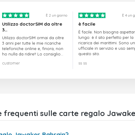
È 2 un giorno
È 4 un 
Utilizzo doctorSIM da oltre
è facile
3…
È facile. Non bisogna aspetta
lungo: è il sito perfetto per la
Utilizzo doctorSIM ormai da oltre
ricarica dei marittimi. Sono un
3 anni per tutte le mie ricariche
ufficiale in servizio e uso se
telefoniche online e, finora, non
questo sito.
ho nulla da ridire!! Lo consiglio
vivamente!!!
customer
ss ss
frequenti sulle carte regalo Jawake
egalo Jawaker Bahrain?