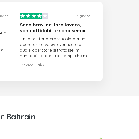
giorno
È 8 un giorno
Sono bravi nel loro lavoro,
sono affidabili e sono sempre
re a
puntuali
Il mio telefono era vincolato a un
operatore e volevo verificare di
mpre
quale operatore si trattasse; mi
hanno aiutato entro i tempi che mi
avevano indicato
Travixx Blakk
r Bahrain