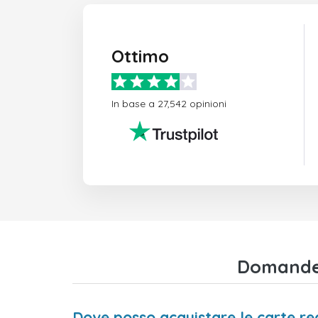
Ottimo
In base a 27,542 opinioni
Domande 
Dove posso acquistare le carte r