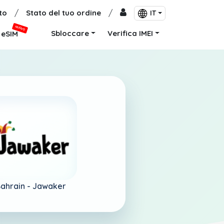
to
/
Stato del tuo ordine
/
IT
NUOVO
Sbloccare
Verifica IMEI
eSIM
ahrain -
Jawaker