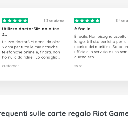
È 3 un giorno
È 4 un 
Utilizzo doctorSIM da oltre
è facile
3…
È facile. Non bisogna aspetta
lungo: è il sito perfetto per la
Utilizzo doctorSIM ormai da oltre
ricarica dei marittimi. Sono un
3 anni per tutte le mie ricariche
ufficiale in servizio e uso se
telefoniche online e, finora, non
questo sito.
ho nulla da ridire!! Lo consiglio
vivamente!!!
customer
ss ss
equenti sulle carte regalo Riot Gam