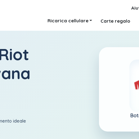
Aiu
Ricarica cellulare
Carte regalo
Riot
wana
Bot
amento ideale