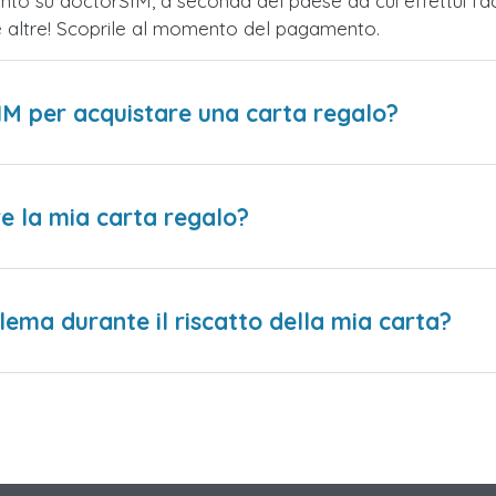
nto su doctorSIM, a seconda del paese da cui effettui l'a
te altre! Scoprile al momento del pagamento.
IM per acquistare una carta regalo?
e la mia carta regalo?
lema durante il riscatto della mia carta?