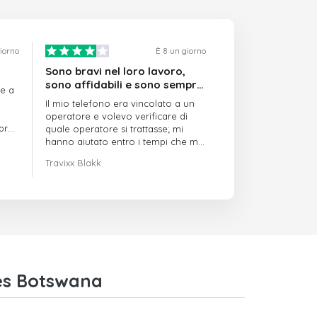
giorno
È 8 un giorno
Sono bravi nel loro lavoro,
sono affidabili e sono sempre
re a
puntuali
Il mio telefono era vincolato a un
operatore e volevo verificare di
mpre
quale operatore si trattasse; mi
hanno aiutato entro i tempi che mi
avevano indicato
Travixx Blakk
es Botswana