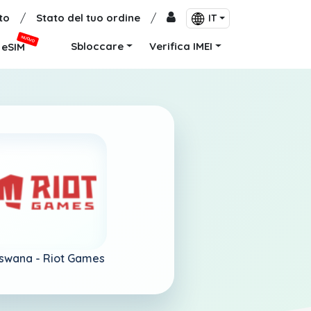
to
/
Stato del tuo ordine
/
IT
NUOVO
Sbloccare
Verifica IMEI
eSIM
swana -
Riot Games