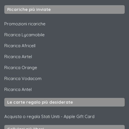
Ricariche più inviate
Promozioni ricariche
Ricarica
Lycamobile
Ricarica
Africell
Ricarica
Airtel
Ricarica
Orange
Ricarica
Vodacom
Ricarica
Antel
Le carte regalo più desiderate
Acquista o regala Stati Uniti
-
Apple Gift Card