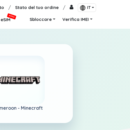
to
/
Stato del tuo ordine
/
IT
NUOVO
Sbloccare
Verifica IMEI
eSIM
meroon -
Minecraft