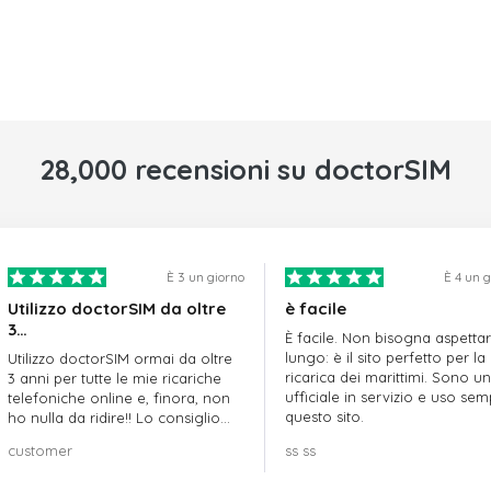
28,000 recensioni su doctorSIM
È 3 un giorno
È 4 un 
Utilizzo doctorSIM da oltre
è facile
3…
È facile. Non bisogna aspetta
lungo: è il sito perfetto per la
Utilizzo doctorSIM ormai da oltre
ricarica dei marittimi. Sono un
3 anni per tutte le mie ricariche
ufficiale in servizio e uso se
telefoniche online e, finora, non
questo sito.
ho nulla da ridire!! Lo consiglio
vivamente!!!
customer
ss ss