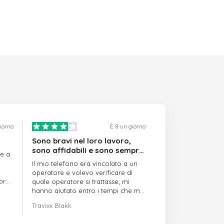
giorno
È 8 un giorno
Sono bravi nel loro lavoro,
sono affidabili e sono sempre
re a
puntuali
Il mio telefono era vincolato a un
operatore e volevo verificare di
mpre
quale operatore si trattasse; mi
hanno aiutato entro i tempi che mi
avevano indicato
Travixx Blakk