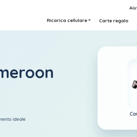
Aiu
Ricarica cellulare
Carte regalo
ameroon
Ca
amento ideale