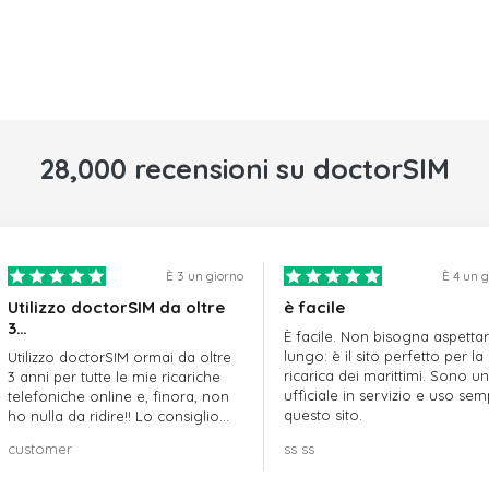
28,000 recensioni su doctorSIM
È 3 un giorno
È 4 un 
Utilizzo doctorSIM da oltre
è facile
3…
È facile. Non bisogna aspetta
lungo: è il sito perfetto per la
Utilizzo doctorSIM ormai da oltre
ricarica dei marittimi. Sono un
3 anni per tutte le mie ricariche
ufficiale in servizio e uso se
telefoniche online e, finora, non
questo sito.
ho nulla da ridire!! Lo consiglio
vivamente!!!
customer
ss ss