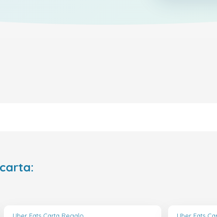
 carta:
Uber Eats Carta Regalo
Uber Eats Ca