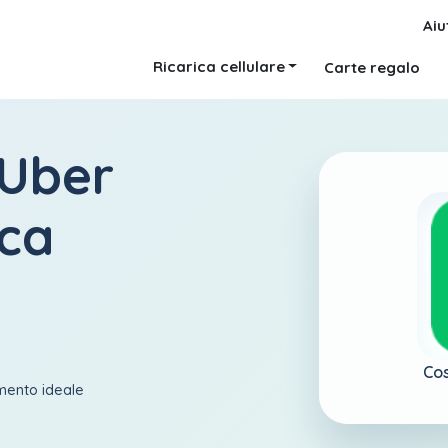
Aiu
Ricarica cellulare
Carte regalo
 Uber
ica
Cos
amento ideale