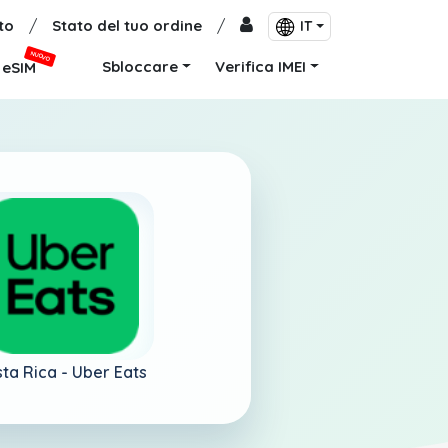
to
/
Stato del tuo ordine
/
IT
NUOVO
Sbloccare
Verifica IMEI
eSIM
ta Rica -
Uber Eats