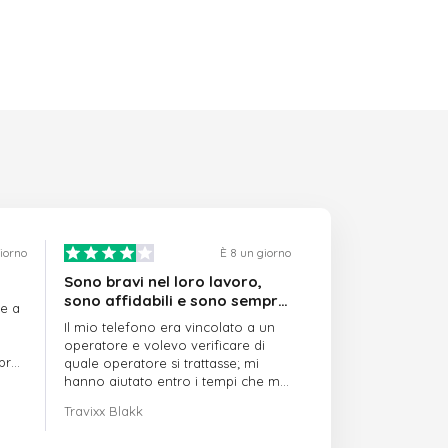
giorno
È 8 un giorno
Sono bravi nel loro lavoro,
sono affidabili e sono sempre
re a
puntuali
Il mio telefono era vincolato a un
operatore e volevo verificare di
mpre
quale operatore si trattasse; mi
hanno aiutato entro i tempi che mi
avevano indicato
Travixx Blakk