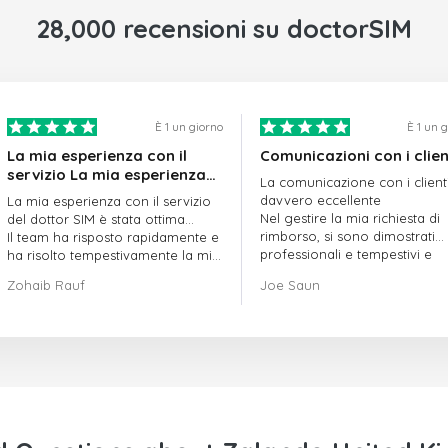
28,000 recensioni su doctorSIM
È 1 un giorno
È 1 un 
La mia esperienza con il
Comunicazioni con i clien
servizio La mia esperienza
La comunicazione con i client
con il servizio offerto da
davvero eccellente
La mia esperienza con il servizio
doctorSIM è stata ottima.
Nel gestire la mia richiesta di
del dottor SIM è stata ottima...
rimborso, si sono dimostrati
Il team ha risposto rapidamente e
professionali e tempestivi e
ha risolto tempestivamente la mia
hanno risolto il mio problema
richiesta di ordine in sospeso.
Zohaib Rauf
Joe Saun
Nel complesso, sono davvero
contento di aver scelto il dottor
SIM.
Grazie!