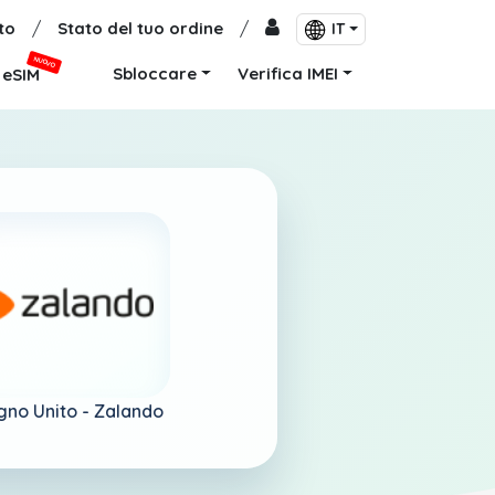
to
/
Stato del tuo ordine
/
IT
NUOVO
Sbloccare
Verifica IMEI
eSIM
no Unito -
Zalando