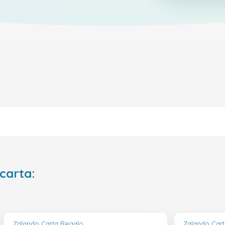
 carta:
Zalando Carta Regalo
Zalando Car