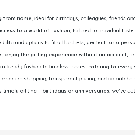
ng from home
, ideal for birthdays, colleagues, friends an
access to a world of fashion
, tailored to individual taste
bility and options to fit all budgets,
perfect for a pers
s,
enjoy the gifting experience without an account
, o
om trendy fashion to timeless pieces,
catering to every
nce secure shopping, transparent pricing, and unmatched
es
timely gifting – birthdays or anniversaries
, we’ve go