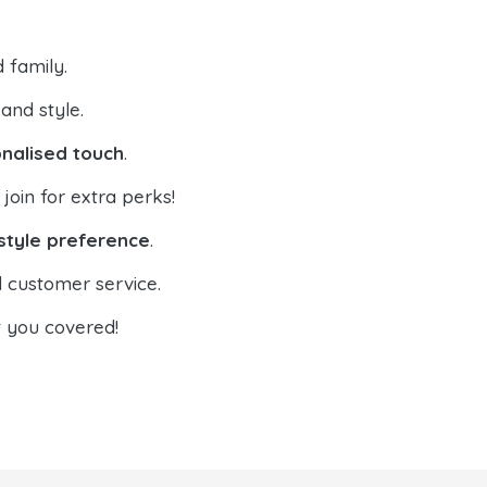
d family.
 and style.
onalised touch
.
r join for extra perks!
 style preference
.
 customer service.
t you covered!