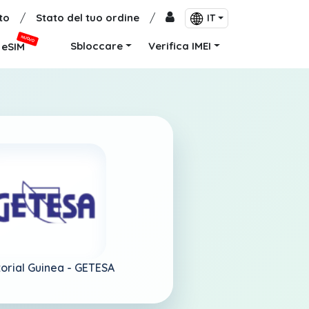
to
/
Stato del tuo ordine
/
IT
NUOVO
Sbloccare
Verifica IMEI
eSIM
orial Guinea -
GETESA