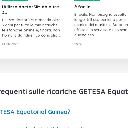
Utilizzo doctorSIM da oltre
è facile
3…
È facile. Non bisogna aspetta
lungo: è il sito perfetto per la
Utilizzo doctorSIM ormai da oltre
ricarica dei marittimi. Sono un
3 anni per tutte le mie ricariche
ufficiale in servizio e uso se
telefoniche online e, finora, non
questo sito.
ho nulla da ridire!! Lo consiglio
vivamente!!!
customer
ss ss
quenti sulle ricariche GETESA Equat
ETESA Equatorial Guinea?