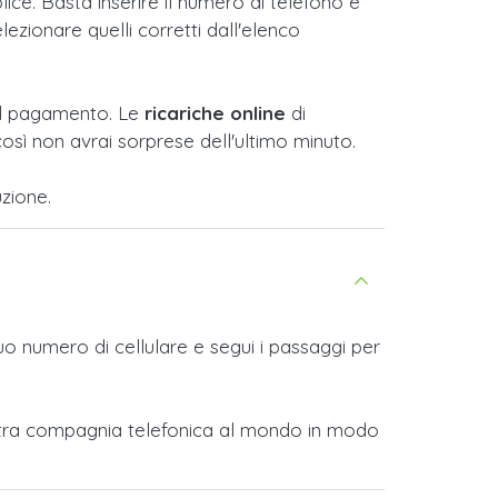
ce. Basta inserire il numero di telefono e
lezionare quelli corretti dall'elenco
e il pagamento. Le
ricariche online
di
osì non avrai sorprese dell'ultimo minuto.
zione.
tuo numero di cellulare e segui i passaggi per
i altra compagnia telefonica al mondo in modo