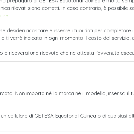
fono prepagato di GETESA Equatorial Guinea è molto sempli
ca rilevati siano corretti. In caso contrario, è possibile se
tore
.
e desideri ricaricare e inserire i tuoi dati per completar
i verrà indicato in ogni momento il costo del servizio, c
po e riceverai una ricevuta che ne attesta l'avvenuta esecu
ercato. Non importa né la marca né il modello, inserisci il 
o a un cellulare di GETESA Equatorial Guinea o di qualsias