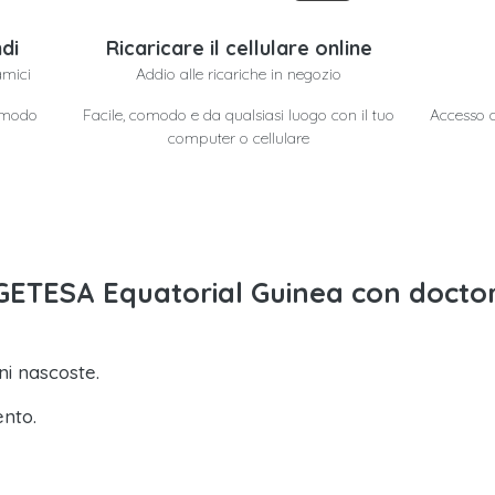
di
Ricaricare il cellulare online
amici
Addio alle ricariche in negozio
n modo
Facile, comodo e da qualsiasi luogo con il tuo
Accesso a 
computer o cellulare
to GETESA Equatorial Guinea con docto
i nascoste.
ento.