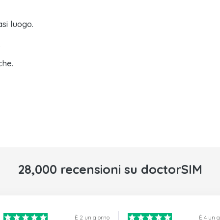
asi luogo.
.
che.
28,000 recensioni su doctorSIM
È 2 un giorno
È 4 un 