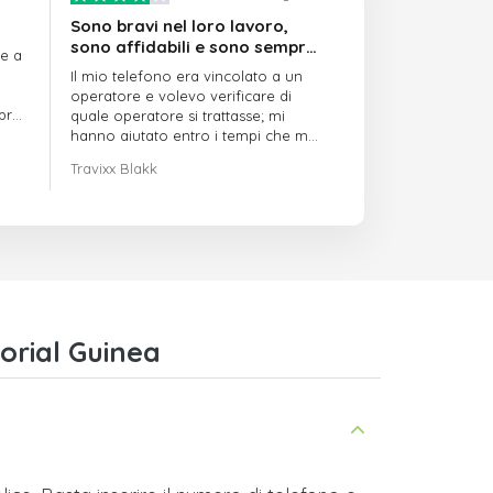
Sono bravi nel loro lavoro,
sono affidabili e sono sempre
re a
puntuali
Il mio telefono era vincolato a un
operatore e volevo verificare di
mpre
quale operatore si trattasse; mi
hanno aiutato entro i tempi che mi
avevano indicato
Travixx Blakk
orial Guinea