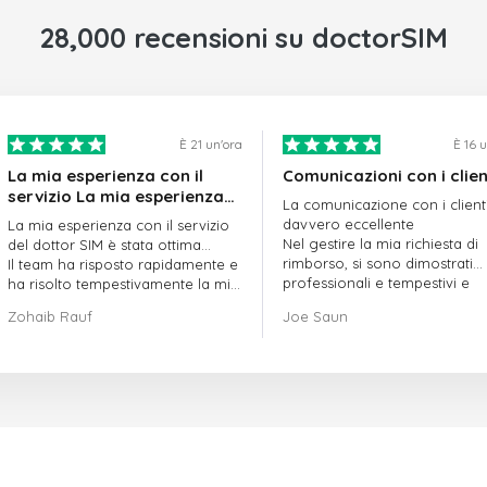
28,000 recensioni su doctorSIM
È 21 un'ora
È 16 
La mia esperienza con il
Comunicazioni con i clien
servizio La mia esperienza
La comunicazione con i client
con il servizio offerto da
davvero eccellente
La mia esperienza con il servizio
doctorSIM è stata ottima.
Nel gestire la mia richiesta di
del dottor SIM è stata ottima...
rimborso, si sono dimostrati
Il team ha risposto rapidamente e
professionali e tempestivi e
ha risolto tempestivamente la mia
hanno risolto il mio problema
richiesta di ordine in sospeso.
Zohaib Rauf
Joe Saun
Nel complesso, sono davvero
contento di aver scelto il dottor
SIM.
Grazie!