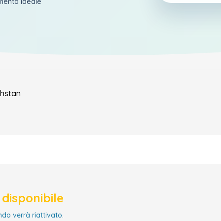
amento ideale
hstan
disponibile
ndo verrà riattivato.