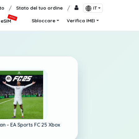
to
/
Stato del tuo ordine
/
IT
NUOVO
Sbloccare
Verifica IMEI
eSIM
an -
EA Sports FC 25 Xbox