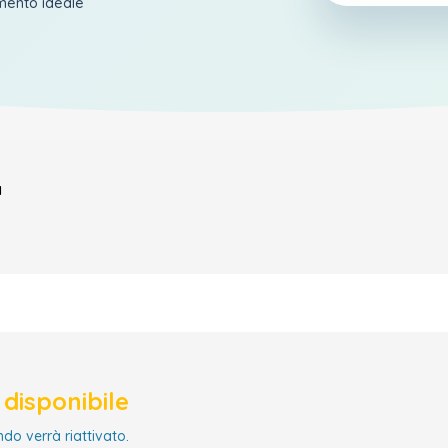
amento ideale
a
disponibile
ndo verrà riattivato.