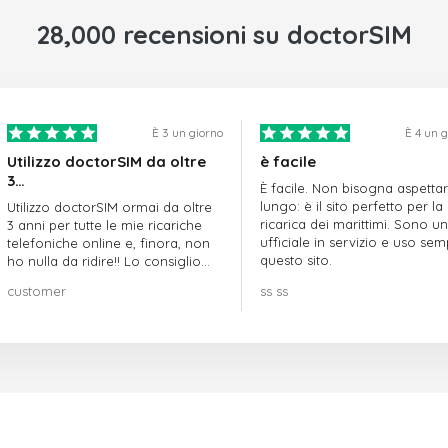
28,000 recensioni su doctorSIM
È 3 un giorno
È 4 un 
Utilizzo doctorSIM da oltre
è facile
3…
È facile. Non bisogna aspetta
lungo: è il sito perfetto per la
Utilizzo doctorSIM ormai da oltre
ricarica dei marittimi. Sono un
3 anni per tutte le mie ricariche
ufficiale in servizio e uso se
telefoniche online e, finora, non
questo sito.
ho nulla da ridire!! Lo consiglio
vivamente!!!
customer
ss ss