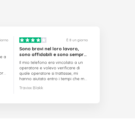
giorno
È 8 un giorno
Sono bravi nel loro lavoro,
sono affidabili e sono sempre
re a
puntuali
Il mio telefono era vincolato a un
operatore e volevo verificare di
mpre
quale operatore si trattasse; mi
hanno aiutato entro i tempi che mi
avevano indicato
Travixx Blakk