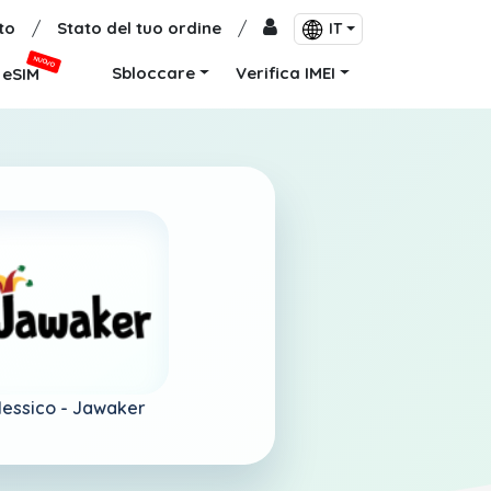
to
/
Stato del tuo ordine
/
IT
NUOVO
Sbloccare
Verifica IMEI
eSIM
essico -
Jawaker