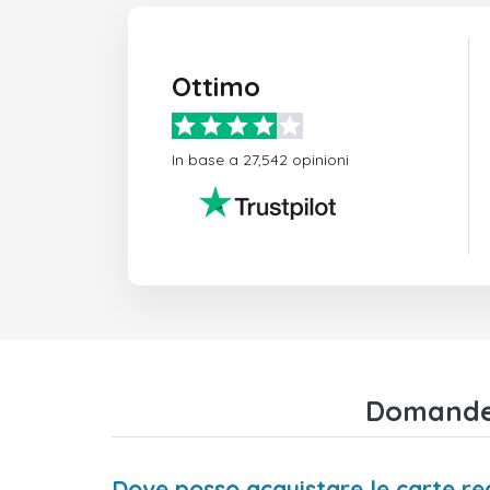
Ottimo
In base a 27,542 opinioni
Domande 
Dove posso acquistare le carte r