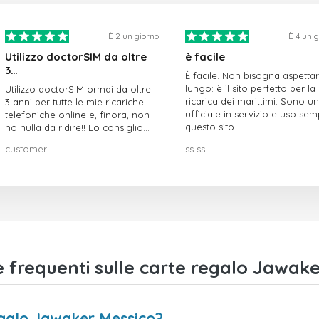
È 2 un giorno
È 4 un 
Utilizzo doctorSIM da oltre
è facile
3…
È facile. Non bisogna aspetta
lungo: è il sito perfetto per la
Utilizzo doctorSIM ormai da oltre
ricarica dei marittimi. Sono un
3 anni per tutte le mie ricariche
ufficiale in servizio e uso se
telefoniche online e, finora, non
questo sito.
ho nulla da ridire!! Lo consiglio
vivamente!!!
customer
ss ss
frequenti sulle carte regalo Jawake
egalo Jawaker Messico?