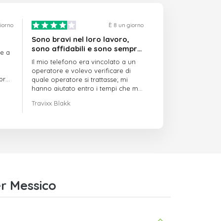
giorno
È 8 un giorno
Sono bravi nel loro lavoro,
sono affidabili e sono sempre
re a
puntuali
Il mio telefono era vincolato a un
operatore e volevo verificare di
mpre
quale operatore si trattasse; mi
hanno aiutato entro i tempi che mi
avevano indicato
Travixx Blakk
r Messico