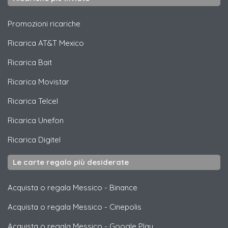
Promozioni ricariche
Ricarica
AT&T Mexico
Ricarica
Bait
Ricarica
Movistar
Ricarica
Telcel
Ricarica
Unefon
Ricarica
Digitel
Le carte regalo più desiderate
Acquista o regala Messico
-
Binance
Acquista o regala Messico
-
Cinepolis
Acquista o regala Messico
-
Google Play