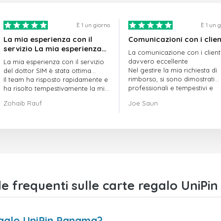
È 1 un giorno
È 1 un 
La mia esperienza con il
Comunicazioni con i clien
servizio La mia esperienza
La comunicazione con i client
con il servizio offerto da
davvero eccellente
La mia esperienza con il servizio
doctorSIM è stata ottima.
Nel gestire la mia richiesta di
del dottor SIM è stata ottima...
rimborso, si sono dimostrati
Il team ha risposto rapidamente e
professionali e tempestivi e
ha risolto tempestivamente la mia
hanno risolto il mio problema
richiesta di ordine in sospeso.
Zohaib Rauf
Joe Saun
Nel complesso, sono davvero
contento di aver scelto il dottor
SIM.
Grazie!
 frequenti sulle carte regalo UniPi
egalo UniPin Panama?