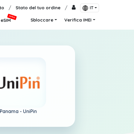
to
/
Stato del tuo ordine
/
IT
NUOVO
Sbloccare
Verifica IMEI
eSIM
Panama -
UniPin