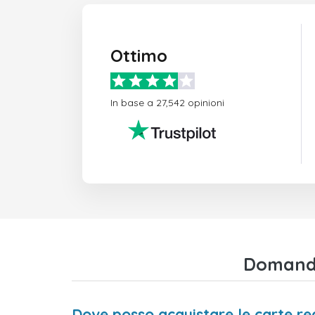
Ottimo
In base a 27,542 opinioni
Domande
Dove posso acquistare le carte r