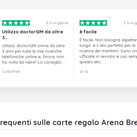
È 3 un giorno
È 4 un 
Utilizzo doctorSIM da oltre
è facile
3…
È facile. Non bisogna aspetta
lungo: è il sito perfetto per la
Utilizzo doctorSIM ormai da oltre
ricarica dei marittimi. Sono un
3 anni per tutte le mie ricariche
ufficiale in servizio e uso se
telefoniche online e, finora, non
questo sito.
ho nulla da ridire!! Lo consiglio
vivamente!!!
customer
ss ss
equenti sulle carte regalo Arena Br