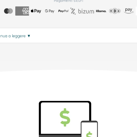
Pagamenti sicuri
inua a leggere
▼