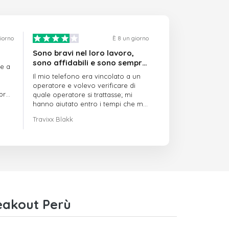
giorno
È 8 un giorno
Sono bravi nel loro lavoro,
sono affidabili e sono sempre
re a
puntuali
Il mio telefono era vincolato a un
operatore e volevo verificare di
mpre
quale operatore si trattasse; mi
hanno aiutato entro i tempi che mi
avevano indicato
Travixx Blakk
eakout Perù