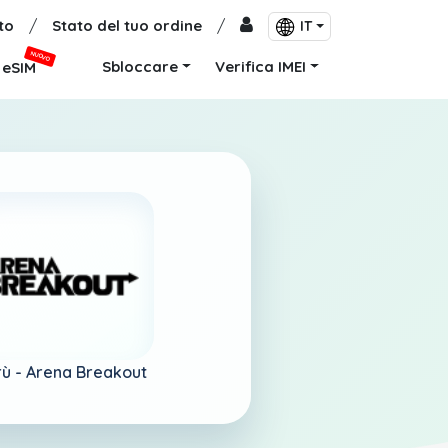
to
/
Stato del tuo ordine
/
IT
NUOVO
Sbloccare
Verifica IMEI
eSIM
rù -
Arena Breakout