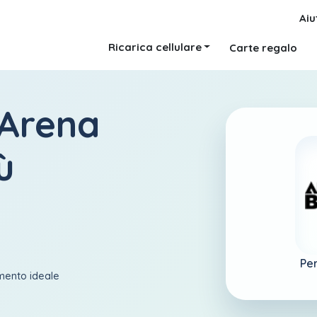
Aiu
Ricarica cellulare
Carte regalo
 Arena
ù
Pe
amento ideale