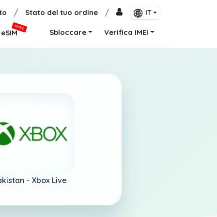
to
/
Stato del tuo ordine
/
IT
NUOVO
Sbloccare
Verifica IMEI
eSIM
akistan -
Xbox Live