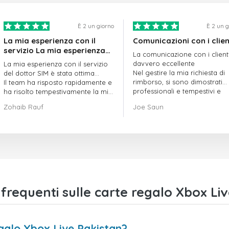
È 2 un giorno
È 2 un 
La mia esperienza con il
Comunicazioni con i clien
servizio La mia esperienza
La comunicazione con i client
con il servizio offerto da
davvero eccellente
La mia esperienza con il servizio
doctorSIM è stata ottima.
Nel gestire la mia richiesta di
del dottor SIM è stata ottima...
rimborso, si sono dimostrati
Il team ha risposto rapidamente e
professionali e tempestivi e
ha risolto tempestivamente la mia
hanno risolto il mio problema
richiesta di ordine in sospeso.
Zohaib Rauf
Joe Saun
Nel complesso, sono davvero
contento di aver scelto il dottor
SIM.
Grazie!
requenti sulle carte regalo Xbox Liv
galo Xbox Live Pakistan?