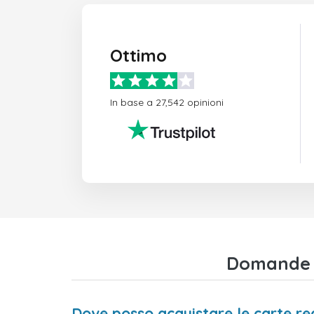
Ottimo
In base a 27,542 opinioni
Domande f
Dove posso acquistare le carte re