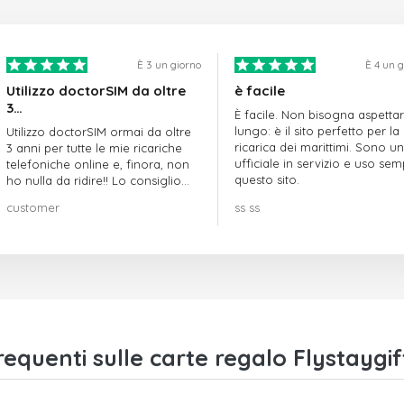
È 3 un giorno
È 4 un 
Utilizzo doctorSIM da oltre
è facile
3…
È facile. Non bisogna aspetta
lungo: è il sito perfetto per la
Utilizzo doctorSIM ormai da oltre
ricarica dei marittimi. Sono un
3 anni per tutte le mie ricariche
ufficiale in servizio e uso se
telefoniche online e, finora, non
questo sito.
ho nulla da ridire!! Lo consiglio
vivamente!!!
customer
ss ss
quenti sulle carte regalo Flystaygif