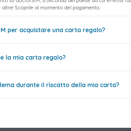
nto su doctorSIM, a seconda del paese da cui effettui l'a
te altre! Scoprile al momento del pagamento.
IM per acquistare una carta regalo?
e la mia carta regalo?
lema durante il riscatto della mia carta?