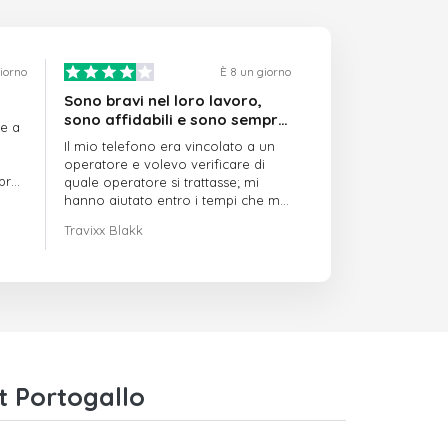
giorno
È 8 un giorno
Sono bravi nel loro lavoro,
sono affidabili e sono sempre
re a
puntuali
Il mio telefono era vincolato a un
operatore e volevo verificare di
mpre
quale operatore si trattasse; mi
hanno aiutato entro i tempi che mi
avevano indicato
Travixx Blakk
t Portogallo