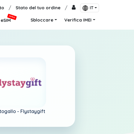
to
/
Stato del tuo ordine
/
IT
NUOVO
Sbloccare
Verifica IMEI
eSIM
togallo -
Flystaygift