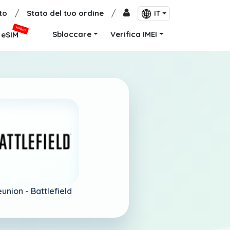
to
/
Stato del tuo ordine
/
IT
NUOVO
Sbloccare
Verifica IMEI
eSIM
union -
Battlefield