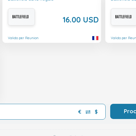
16.00 USD
Valido per Reunion
Valido per Reu
Pro
€
$