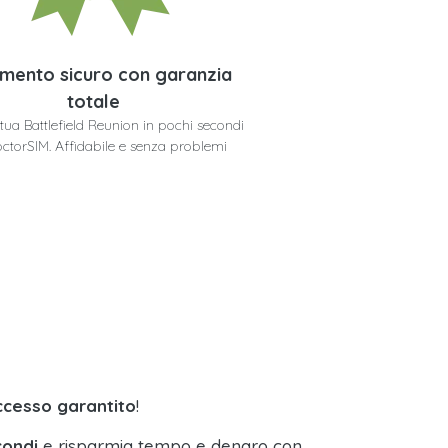
mento sicuro con garanzia
totale
a tua Battlefield Reunion in pochi secondi
ctorSIM. Affidabile e senza problemi
ccesso garantito
!
condi
e risparmia tempo e denaro con