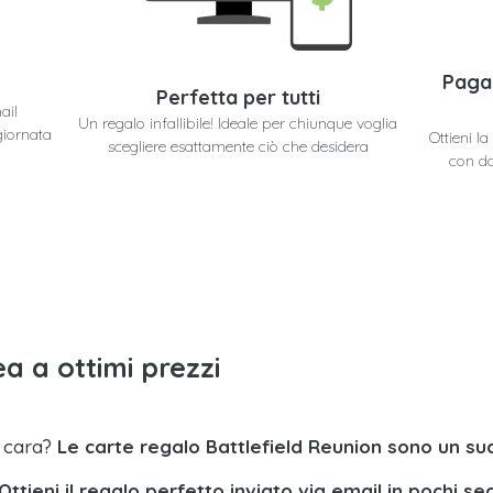
Paga
Perfetta per tutti
ail
Un regalo infallibile! Ideale per chiunque voglia
giornata
Ottieni l
scegliere esattamente ciò che desidera
con do
a a ottimi prezzi
a cara?
Le carte regalo Battlefield Reunion sono un su
Ottieni il regalo perfetto inviato via email in pochi se