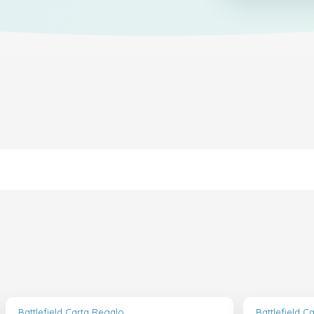
Battlefield Carta Regalo
Battlefield C