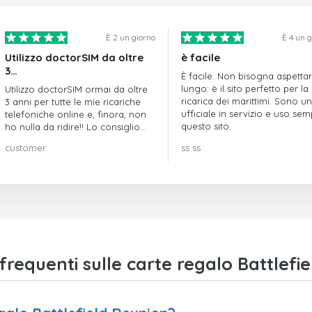
È 2 un giorno
È 4 un 
Utilizzo doctorSIM da oltre
è facile
3…
È facile. Non bisogna aspetta
lungo: è il sito perfetto per la
Utilizzo doctorSIM ormai da oltre
ricarica dei marittimi. Sono un
3 anni per tutte le mie ricariche
ufficiale in servizio e uso se
telefoniche online e, finora, non
questo sito.
ho nulla da ridire!! Lo consiglio
vivamente!!!
customer
ss ss
equenti sulle carte regalo Battlefi