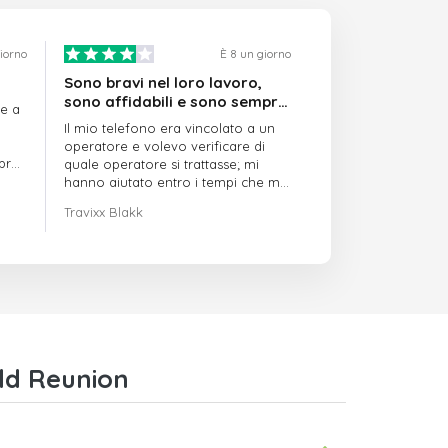
giorno
È 8 un giorno
Sono bravi nel loro lavoro,
sono affidabili e sono sempre
re a
puntuali
Il mio telefono era vincolato a un
operatore e volevo verificare di
mpre
quale operatore si trattasse; mi
hanno aiutato entro i tempi che mi
avevano indicato
Travixx Blakk
eld Reunion