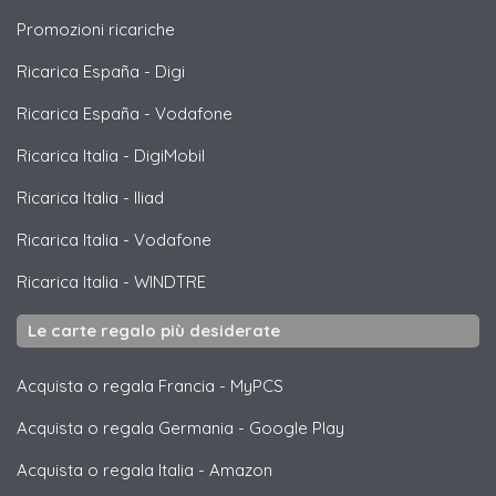
Promozioni ricariche
Ricarica España
-
Digi
Ricarica España
-
Vodafone
Ricarica Italia
-
DigiMobil
Ricarica Italia
-
Iliad
Ricarica Italia
-
Vodafone
Ricarica Italia
-
WINDTRE
Le carte regalo più desiderate
Acquista o regala Francia
-
MyPCS
Acquista o regala Germania
-
Google Play
Acquista o regala Italia
-
Amazon