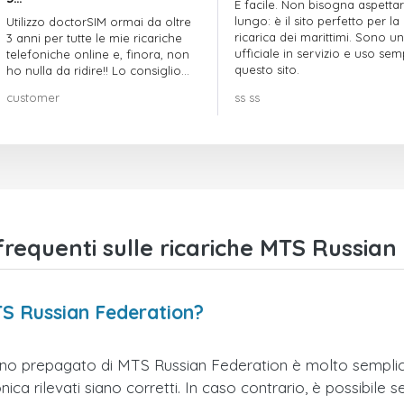
È facile. Non bisogna aspetta
lungo: è il sito perfetto per la
Utilizzo doctorSIM ormai da oltre
ricarica dei marittimi. Sono un
3 anni per tutte le mie ricariche
ufficiale in servizio e uso se
telefoniche online e, finora, non
questo sito.
ho nulla da ridire!! Lo consiglio
vivamente!!!
customer
ss ss
equenti sulle ricariche MTS Russian
TS Russian Federation?
fono prepagato di MTS Russian Federation è molto semplice
ca rilevati siano corretti. In caso contrario, è possibile se