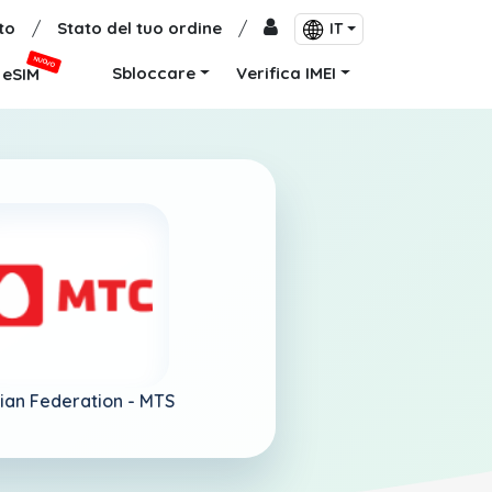
to
/
Stato del tuo ordine
/
IT
NUOVO
Sbloccare
Verifica IMEI
eSIM
ian Federation -
MTS