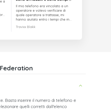
re a
puntuali
Il mio telefono era vincolato a un
operatore e volevo verificare di
mpre
quale operatore si trattasse; mi
hanno aiutato entro i tempi che mi
avevano indicato
Travixx Blakk
 Federation
. Basta inserire il numero di telefono e
lezionare quelli corretti dall'elenco