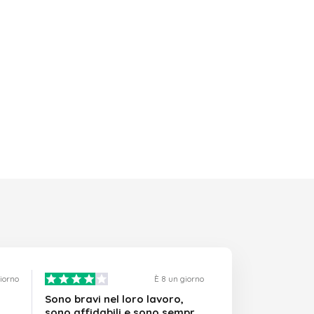
giorno
È 8 un giorno
Sono bravi nel loro lavoro,
sono affidabili e sono sempre