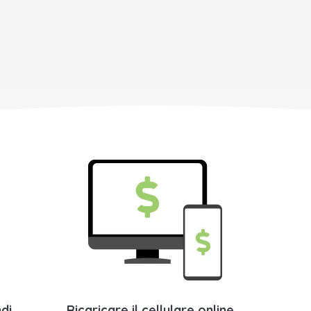
di
Ricaricare il cellulare online