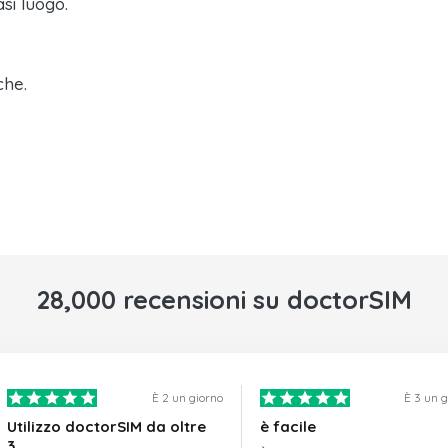
asi luogo.
.
che.
28,000 recensioni su doctorSIM
È 2 un giorno
È 3 un 
Utilizzo doctorSIM da oltre
è facile
3…