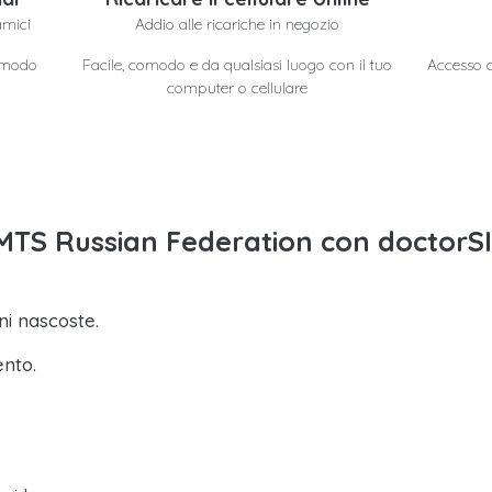
amici
Addio alle ricariche in negozio
n modo
Facile, comodo e da qualsiasi luogo con il tuo
Accesso a 
computer o cellulare
to MTS Russian Federation con doctorS
i nascoste.
ento.