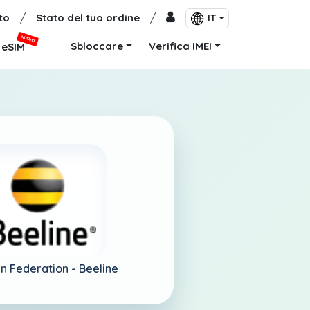
to
/
Stato del tuo ordine
/
IT
NUOVO
Sbloccare
Verifica IMEI
eSIM
n Federation -
Beeline