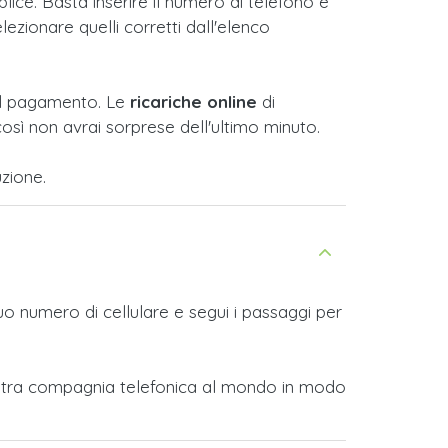
ice. Basta inserire il numero di telefono e
lezionare quelli corretti dall'elenco
e il pagamento. Le
ricariche online
di
osì non avrai sorprese dell'ultimo minuto.
zione.
tuo numero di cellulare e segui i passaggi per
si altra compagnia telefonica al mondo in modo