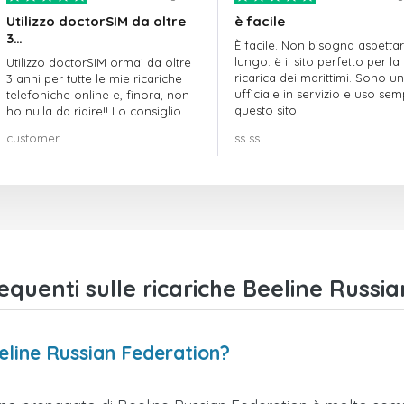
Utilizzo doctorSIM da oltre
è facile
3…
È facile. Non bisogna aspetta
lungo: è il sito perfetto per la
Utilizzo doctorSIM ormai da oltre
ricarica dei marittimi. Sono un
3 anni per tutte le mie ricariche
ufficiale in servizio e uso se
telefoniche online e, finora, non
questo sito.
ho nulla da ridire!! Lo consiglio
vivamente!!!
customer
ss ss
uenti sulle ricariche Beeline Russi
eeline Russian Federation?