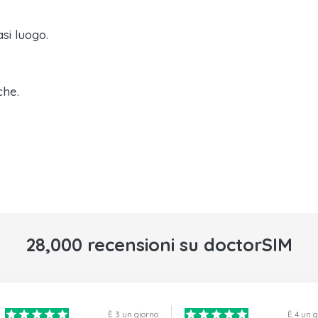
asi luogo.
.
che.
28,000 recensioni su doctorSIM
È 3 un giorno
È 4 un 