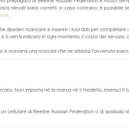
fono prepagato di Beeline Russian Federation è molto sempl
ca rilevati siano corretti. In caso contrario, è possibile se
tore
.
e desideri ricaricare e inserire i tuoi dati per completar
i verrà indicato in ogni momento il costo del servizio, c
po e riceverai una ricevuta che ne attesta l'avvenuta esecu
ercato. Non importa né la marca né il modello, inserisci il 
o a un cellulare di Beeline Russian Federation o di qualsia