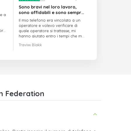
Sono bravi nel loro lavoro,
sono affidabili e sono sempre
re a
puntuali
Il mio telefono era vincolato a un
operatore e volevo verificare di
mpre
quale operatore si trattasse; mi
hanno aiutato entro i tempi che mi
avevano indicato
Travixx Blakk
an Federation