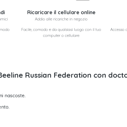
di
Ricaricare il cellulare online
amici
Addio alle ricariche in negozio
n modo
Facile, comodo e da qualsiasi luogo con il tuo
Accesso a 
computer o cellulare
o Beeline Russian Federation con doct
i nascoste.
ento.