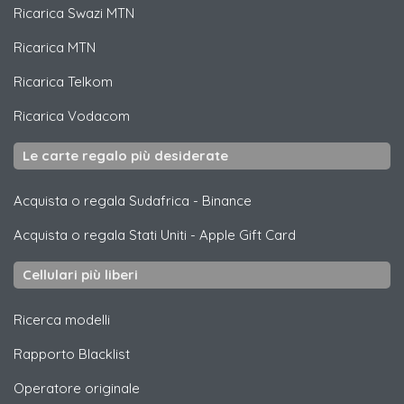
Ricarica
Swazi MTN
Ricarica
MTN
Ricarica
Telkom
Ricarica
Vodacom
Le carte regalo più desiderate
Acquista o regala Sudafrica
-
Binance
Acquista o regala Stati Uniti
-
Apple Gift Card
Cellulari più liberi
Ricerca modelli
Rapporto Blacklist
Operatore originale