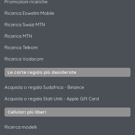
Promozioni ricariche
Ricarica
Eswatini Mobile
Ricarica
Swazi MTN
Ricarica
MTN
Ricarica
Telkom
Ricarica
Vodacom
Le carte regalo più desiderate
Acquista o regala Sudafrica
-
Binance
Acquista o regala Stati Uniti
-
Apple Gift Card
Cellulari più liberi
Ricerca modelli