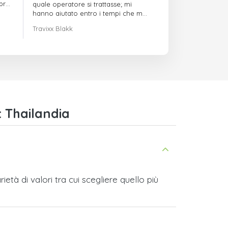
mpre
quale operatore si trattasse; mi
hanno aiutato entro i tempi che mi
avevano indicato
Travixx Blakk
t Thailandia
età di valori tra cui scegliere quello più