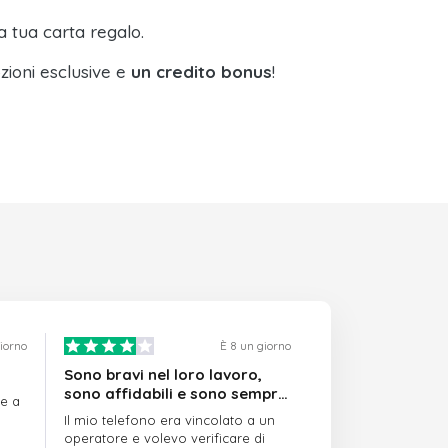
a tua carta regalo.
zioni esclusive e
un credito bonus
!
giorno
È 8 un giorno
Sono bravi nel loro lavoro,
sono affidabili e sono sempre
re a
puntuali
Il mio telefono era vincolato a un
operatore e volevo verificare di