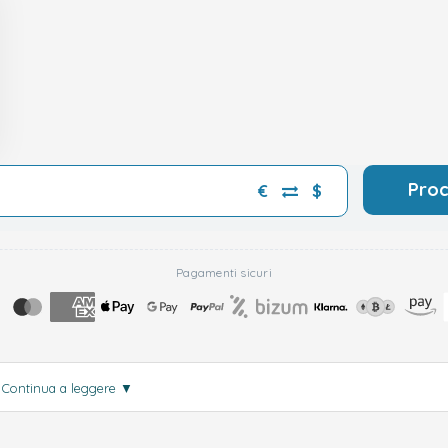
Pro
€
$
Pagamenti sicuri
.
Continua a leggere
▼