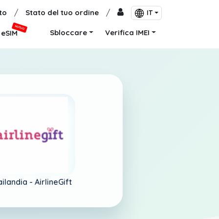
to
/
Stato del tuo ordine
/
IT
NUOVO
Sbloccare
Verifica IMEI
eSIM
ilandia -
AirlineGift