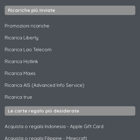
Ricariche più inviate
Promozioni ricariche
Ricarica
Liberty
Ricarica
Lao Telecom
Ricarica
Hotlink
Ricarica
Maxis
Ricarica
AIS (Advanced Info Service)
Ricarica
true
Le carte regalo più desiderate
Acquista o regala Indonesia
-
Apple Gift Card
Acquista o regala Filippine
-
Minecraft