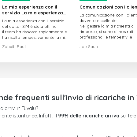
La mia esperienza con il
Comunicazioni con i clien
servizio La mia esperienza
La comunicazione con i client
con il servizio offerto da
davvero eccellente
La mia esperienza con il servizio
doctorSIM è stata ottima.
Nel gestire la mia richiesta di
del dottor SIM è stata ottima...
rimborso, si sono dimostrati
Il team ha risposto rapidamente e
professionali e tempestivi e
ha risolto tempestivamente la mia
hanno risolto il mio problema
richiesta di ordine in sospeso.
Zohaib Rauf
Joe Saun
Nel complesso, sono davvero
contento di aver scelto il dottor
SIM.
Grazie!
e frequenti sull'invio di ricariche in
 arrivi in Tuvalu?
mente istantanee. Infatti,
il 99% delle ricariche arriva
sul tel