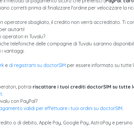
ché il metodo di pagamento sicuro che preferisci (
PayPal
,
cart
i siano corretti prima di finalizzare l'ordine per velocizzare la ric
un operatore sbagliato, il credito non verrà accreditato. Ti c
er aiutarti!
i operatori in Tuvalu?
riche telefoniche delle compagnie di Tuvalu saranno disponibili
 i vantaggi.
rk
e
di registrarti su doctorSIM
per essere informato su tutte l
peratori, potrai
riscattare i tuoi crediti doctorSIM su tutte le
t
.
uvalu con PayPal?
agamento validi per effettuare i tuoi ordini su doctorSIM
.
credito o di debito, Apple Pay, Google Pay, AstroPay e persino