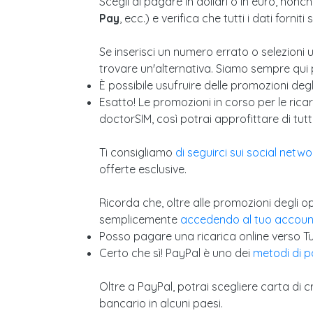
Scegli di pagare in dollari o in euro, non
Pay
, ecc.) e verifica che tutti i dati fornit
Se inserisci un numero errato o selezioni 
trovare un'alternativa. Siamo sempre qui p
È possibile usufruire delle promozioni degl
Esatto! Le promozioni in corso per le rica
doctorSIM, così potrai approfittare di tutti
Ti consigliamo
di seguirci sui social netwo
offerte esclusive.
Ricorda che, oltre alle promozioni degli o
semplicemente
accedendo al tuo accoun
Posso pagare una ricarica online verso T
Certo che sì! PayPal è uno dei
metodi di p
Oltre a PayPal, potrai scegliere carta di 
bancario in alcuni paesi.