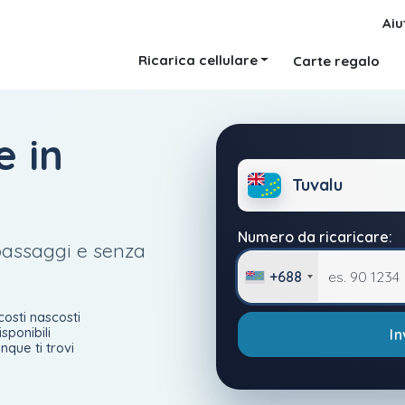
Aiu
Ricarica cellulare
Carte regalo
e in
Tuvalu
Numero da ricaricare:
3 passaggi e senza
+688
costi nascosti
sponibili
In
nque ti trovi