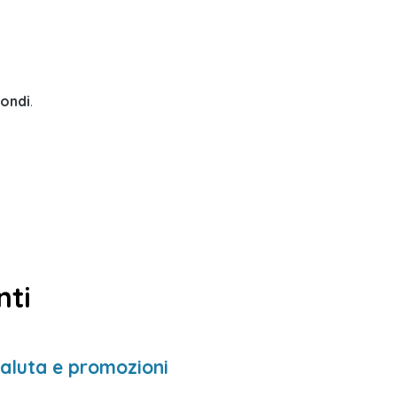
condi
.
nti
 valuta e promozioni