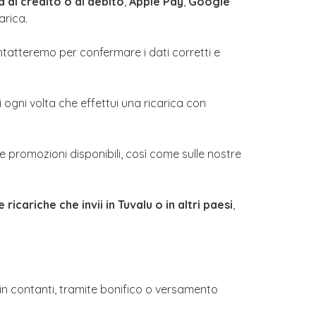
a di credito o di debito
,
Apple Pay
,
Google
arica.
ontatteremo per confermare i dati corretti e
 ogni volta che effettui una ricarica con
e promozioni disponibili, così come sulle nostre
 ricariche che invii in Tuvalu o in altri paesi
,
 in contanti, tramite bonifico o versamento