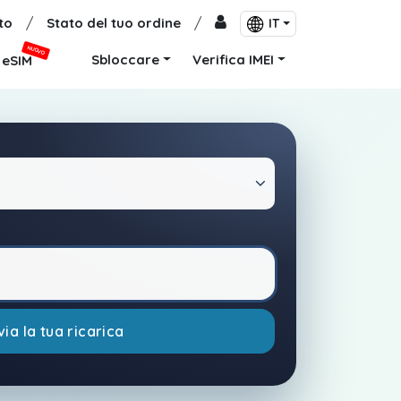
to
/
Stato del tuo ordine
/
IT
NUOVO
Sbloccare
Verifica IMEI
eSIM
via la tua ricarica