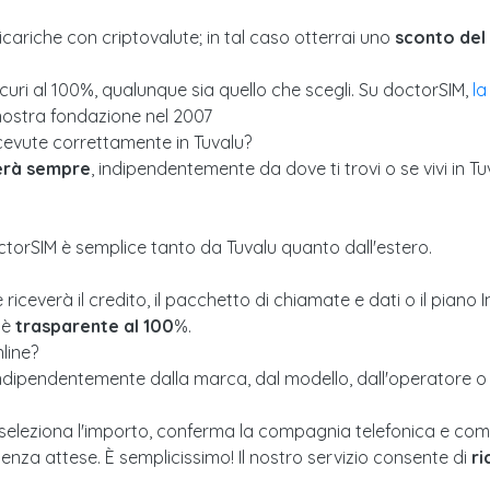
icariche con criptovalute; in tal caso otterrai uno
sconto del 
curi al 100%, qualunque sia quello che scegli. Su doctorSIM,
la
nostra fondazione nel 2007
icevute correttamente in Tuvalu?
verà sempre
, indipendentemente da dove ti trovi o se vivi in Tu
torSIM è semplice tanto da Tuvalu quanto dall'estero.
e riceverà il credito, il pacchetto di chiamate e dati o il pian
 è
trasparente al 100
%.
line?
indipendentemente dalla marca, dal modello, dall'operatore o da
, seleziona l'importo, conferma la compagnia telefonica e comple
senza attese. È semplicissimo! Il nostro servizio consente di
ri