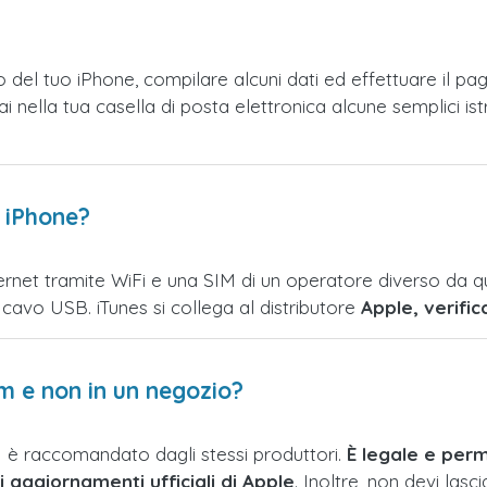
o del tuo iPhone, compilare alcuni dati ed effettuare il p
i nella tua casella di posta elettronica alcune semplici ist
o iPhone?
ernet tramite WiFi e una SIM di un operatore diverso da que
cavo USB. iTunes si collega al distributore
Apple, verific
m e non in un negozio?
M è raccomandato dagli stessi produttori.
È legale e perm
i aggiornamenti ufficiali di Apple
. Inoltre, non devi lasc