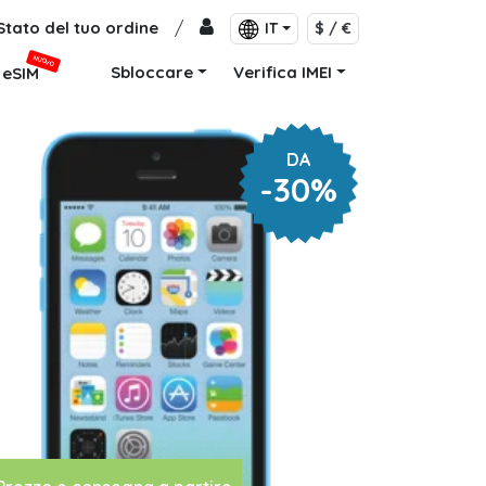
Stato del tuo ordine
/
IT
$ / €
NUOVO
Sbloccare
Verifica IMEI
eSIM
DA
-30%