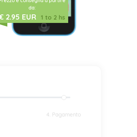
Prezzo e consegna a partire
da:
€ 2.95 EUR
1 to 2 hs
4. Pagamento