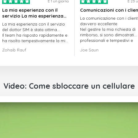
È 1 un giorno
È 23 u
La mia esperienza con il
Comunicazioni con i clien
servizio La mia esperienza
La comunicazione con i client
con il servizio offerto da
davvero eccellente
La mia esperienza con il servizio
doctorSIM è stata ottima.
Nel gestire la mia richiesta di
del dottor SIM è stata ottima...
rimborso, si sono dimostrati
Il team ha risposto rapidamente e
professionali e tempestivi e
ha risolto tempestivamente la mia
hanno risolto il mio problema
richiesta di ordine in sospeso.
Zohaib Rauf
Joe Saun
Nel complesso, sono davvero
contento di aver scelto il dottor
SIM.
Grazie!
Video: Come sbloccare un cellulare