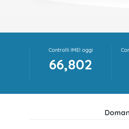
Controlli IMEI oggi
Con
66,802
Domand