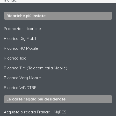
mondo.
Ricariche più inviate
Promozioni ricariche
Ricarica
DigiMobil
Ricarica
HO Mobile
Ricarica
Iliad
Ricarica
TIM (Telecom Italia Mobile)
Ricarica
Very Mobile
Ricarica
WINDTRE
Le carte regalo più desiderate
Acquista o regala Francia
-
MyPCS